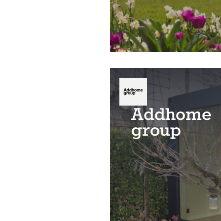
Addhome
group