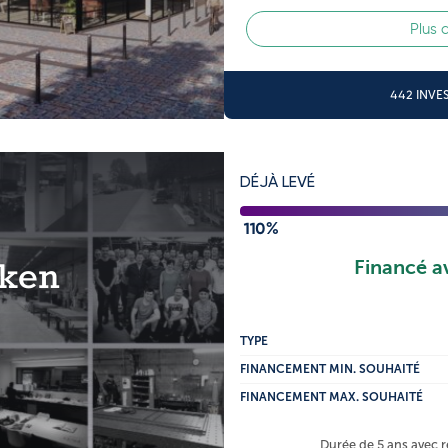
Plus 
442 INVE
DÉJÀ LEVÉ
110%
ken
Financé a
TYPE
FINANCEMENT MIN. SOUHAITÉ
FINANCEMENT MAX. SOUHAITÉ
Durée de 5 ans avec