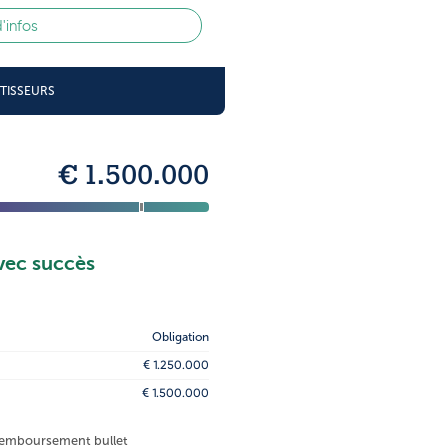
d'infos
STISSEURS
€ 1.500.000
vec succès
Obligation
€ 1.250.000
€ 1.500.000
 remboursement bullet