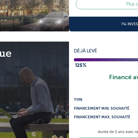
Plus 
714 INVE
lue
DÉJÀ LEVÉ
125%
Financé a
TYPE
FINANCEMENT MIN. SOUHAITÉ
FINANCEMENT MAX. SOUHAITÉ
durée de 5 ans avec