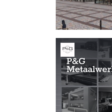
P&G
Metaalwer