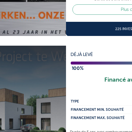
Plus 
225 INVE
DÉJÀ LEVÉ
100%
Financé a
TYPE
FINANCEMENT MIN. SOUHAITÉ
FINANCEMENT MAX. SOUHAITÉ
Durée de 5 ans avec remboursement 