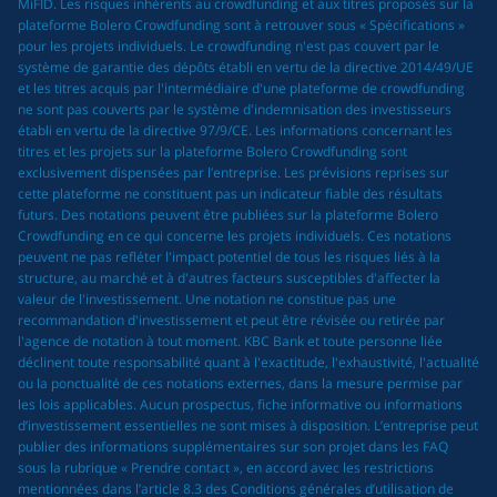
MiFID. Les risques inhérents au crowdfunding et aux titres proposés sur la
plateforme Bolero Crowdfunding sont à retrouver sous « Spécifications »
pour les projets individuels. Le crowdfunding n'est pas couvert par le
système de garantie des dépôts établi en vertu de la directive 2014/49/UE
et les titres acquis par l'intermédiaire d'une plateforme de crowdfunding
ne sont pas couverts par le système d'indemnisation des investisseurs
établi en vertu de la directive 97/9/CE. Les informations concernant les
titres et les projets sur la plateforme Bolero Crowdfunding sont
exclusivement dispensées par l’entreprise. Les prévisions reprises sur
cette plateforme ne constituent pas un indicateur fiable des résultats
futurs. Des notations peuvent être publiées sur la plateforme Bolero
Crowdfunding en ce qui concerne les projets individuels. Ces notations
peuvent ne pas refléter l'impact potentiel de tous les risques liés à la
structure, au marché et à d'autres facteurs susceptibles d'affecter la
valeur de l'investissement. Une notation ne constitue pas une
recommandation d'investissement et peut être révisée ou retirée par
l'agence de notation à tout moment. KBC Bank et toute personne liée
déclinent toute responsabilité quant à l'exactitude, l'exhaustivité, l'actualité
ou la ponctualité de ces notations externes, dans la mesure permise par
les lois applicables. Aucun prospectus, fiche informative ou informations
d’investissement essentielles ne sont mises à disposition. L’entreprise peut
publier des informations supplémentaires sur son projet dans les FAQ
sous la rubrique « Prendre contact », en accord avec les restrictions
mentionnées dans l’article 8.3 des Conditions générales d’utilisation de