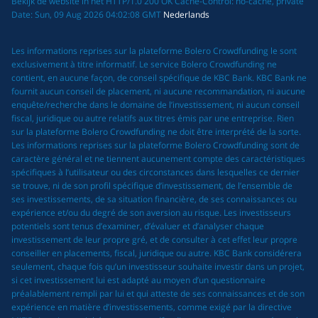
Bekijk de website in het HTTP/1.0 200 OK Cache-Control: no-cache, private
Date: Sun, 09 Aug 2026 04:02:08 GMT
Nederlands
Les informations reprises sur la plateforme Bolero Crowdfunding le sont
exclusivement à titre informatif. Le service Bolero Crowdfunding ne
contient, en aucune façon, de conseil spécifique de KBC Bank. KBC Bank ne
fournit aucun conseil de placement, ni aucune recommandation, ni aucune
enquête/recherche dans le domaine de l’investissement, ni aucun conseil
fiscal, juridique ou autre relatifs aux titres émis par une entreprise. Rien
sur la plateforme Bolero Crowdfunding ne doit être interprété de la sorte.
Les informations reprises sur la plateforme Bolero Crowdfunding sont de
caractère général et ne tiennent aucunement compte des caractéristiques
spécifiques à l’utilisateur ou des circonstances dans lesquelles ce dernier
se trouve, ni de son profil spécifique d’investissement, de l’ensemble de
ses investissements, de sa situation financière, de ses connaissances ou
expérience et/ou du degré de son aversion au risque. Les investisseurs
potentiels sont tenus d’examiner, d’évaluer et d’analyser chaque
investissement de leur propre gré, et de consulter à cet effet leur propre
conseiller en placements, fiscal, juridique ou autre. KBC Bank considérera
seulement, chaque fois qu’un investisseur souhaite investir dans un projet,
si cet investissement lui est adapté au moyen d’un questionnaire
préalablement rempli par lui et qui atteste de ses connaissances et de son
expérience en matière d’investissements, comme exigé par la directive