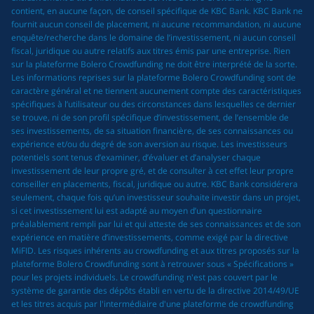
contient, en aucune façon, de conseil spécifique de KBC Bank. KBC Bank ne
fournit aucun conseil de placement, ni aucune recommandation, ni aucune
enquête/recherche dans le domaine de l’investissement, ni aucun conseil
fiscal, juridique ou autre relatifs aux titres émis par une entreprise. Rien
sur la plateforme Bolero Crowdfunding ne doit être interprété de la sorte.
Les informations reprises sur la plateforme Bolero Crowdfunding sont de
caractère général et ne tiennent aucunement compte des caractéristiques
spécifiques à l’utilisateur ou des circonstances dans lesquelles ce dernier
se trouve, ni de son profil spécifique d’investissement, de l’ensemble de
ses investissements, de sa situation financière, de ses connaissances ou
expérience et/ou du degré de son aversion au risque. Les investisseurs
potentiels sont tenus d’examiner, d’évaluer et d’analyser chaque
investissement de leur propre gré, et de consulter à cet effet leur propre
conseiller en placements, fiscal, juridique ou autre. KBC Bank considérera
seulement, chaque fois qu’un investisseur souhaite investir dans un projet,
si cet investissement lui est adapté au moyen d’un questionnaire
préalablement rempli par lui et qui atteste de ses connaissances et de son
expérience en matière d’investissements, comme exigé par la directive
MiFID. Les risques inhérents au crowdfunding et aux titres proposés sur la
plateforme Bolero Crowdfunding sont à retrouver sous « Spécifications »
pour les projets individuels. Le crowdfunding n'est pas couvert par le
système de garantie des dépôts établi en vertu de la directive 2014/49/UE
et les titres acquis par l'intermédiaire d'une plateforme de crowdfunding