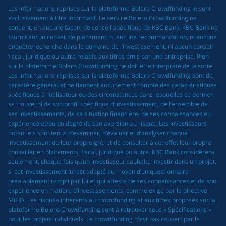
Les informations reprises sur la plateforme Bolero Crowdfunding le sont
exclusivement à titre informatif. Le service Bolero Crowdfunding ne
contient, en aucune façon, de conseil spécifique de KBC Bank. KBC Bank ne
fournit aucun conseil de placement, ni aucune recommandation, ni aucune
enquête/recherche dans le domaine de l’investissement, ni aucun conseil
fiscal, juridique ou autre relatifs aux titres émis par une entreprise. Rien
sur la plateforme Bolero Crowdfunding ne doit être interprété de la sorte.
Les informations reprises sur la plateforme Bolero Crowdfunding sont de
caractère général et ne tiennent aucunement compte des caractéristiques
spécifiques à l’utilisateur ou des circonstances dans lesquelles ce dernier
se trouve, ni de son profil spécifique d’investissement, de l’ensemble de
ses investissements, de sa situation financière, de ses connaissances ou
expérience et/ou du degré de son aversion au risque. Les investisseurs
potentiels sont tenus d’examiner, d’évaluer et d’analyser chaque
investissement de leur propre gré, et de consulter à cet effet leur propre
conseiller en placements, fiscal, juridique ou autre. KBC Bank considérera
seulement, chaque fois qu’un investisseur souhaite investir dans un projet,
si cet investissement lui est adapté au moyen d’un questionnaire
préalablement rempli par lui et qui atteste de ses connaissances et de son
expérience en matière d’investissements, comme exigé par la directive
MiFID. Les risques inhérents au crowdfunding et aux titres proposés sur la
plateforme Bolero Crowdfunding sont à retrouver sous « Spécifications »
pour les projets individuels. Le crowdfunding n'est pas couvert par le