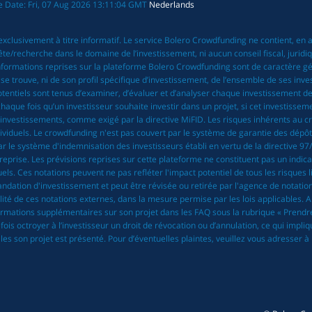
te Date: Fri, 07 Aug 2026 13:11:04 GMT
Nederlands
exclusivement à titre informatif. Le service Bolero Crowdfunding ne contient, en
echerche dans le domaine de l’investissement, ni aucun conseil fiscal, juridique
 informations reprises sur la plateforme Bolero Crowdfunding sont de caractère 
r se trouve, ni de son profil spécifique d’investissement, de l’ensemble de ses inv
entiels sont tenus d’examiner, d’évaluer et d’analyser chaque investissement de l
haque fois qu’un investisseur souhaite investir dans un projet, si cet investiss
’investissements, comme exigé par la directive MiFID. Les risques inhérents au c
ividuels. Le crowdfunding n'est pas couvert par le système de garantie des dépôts 
le système d'indemnisation des investisseurs établi en vertu de la directive 97/9/
rise. Les prévisions reprises sur cette plateforme ne constituent pas un indicat
ls. Ces notations peuvent ne pas refléter l'impact potentiel de tous les risques li
ndation d'investissement et peut être révisée ou retirée par l'agence de notatio
tualité de ces notations externes, dans la mesure permise par les lois applicables
formations supplémentaires sur son projet dans les FAQ sous la rubrique « Prendre
ois octroyer à l’investisseur un droit de révocation ou d’annulation, ce qui impli
es son projet est présenté. Pour d’éventuelles plaintes, veuillez vous adresser 