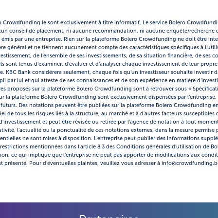
ro Crowdfunding le sont exclusivement à titre informatif. Le service Bolero Crowdfund
cun conseil de placement, ni aucune recommandation, ni aucune enquête/recherche da
res émis par une entreprise. Rien sur la plateforme Bolero Crowdfunding ne doit être inte
 général et ne tiennent aucunement compte des caractéristiques spécifiques à l’utili
investissement, de l’ensemble de ses investissements, de sa situation financière, de se
ls sont tenus d’examiner, d’évaluer et d’analyser chaque investissement de leur propre g
tre. KBC Bank considérera seulement, chaque fois qu’un investisseur souhaite investir da
 par lui et qui atteste de ses connaissances et de son expérience en matière d’invest
es proposés sur la plateforme Bolero Crowdfunding sont à retrouver sous « Spécificatio
 sur la plateforme Bolero Crowdfunding sont exclusivement dispensées par l’entreprise. 
s futurs. Des notations peuvent être publiées sur la plateforme Bolero Crowdfunding en
l de tous les risques liés à la structure, au marché et à d'autres facteurs susceptibles d
investissement et peut être révisée ou retirée par l'agence de notation à tout moment
stivité, l'actualité ou la ponctualité de ces notations externes, dans la mesure permise 
ntielles ne sont mises à disposition. L’entreprise peut publier des informations suppl
restrictions mentionnées dans l’article 8.3 des Conditions générales d’utilisation de 
tion, ce qui implique que l’entreprise ne peut pas apporter de modifications aux condi
t présenté. Pour d’éventuelles plaintes, veuillez vous adresser à info@crowdfunding.b