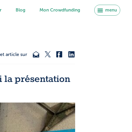
r
Blog
Mon Crowdfunding
menu
et article sur
 la présentation