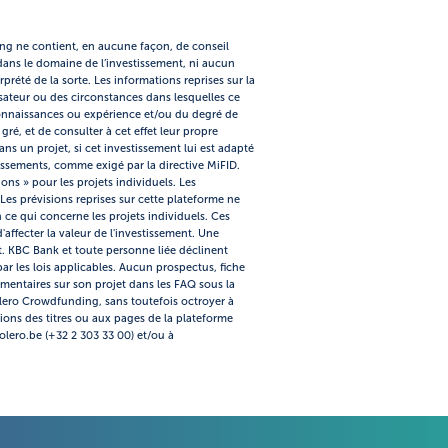
ing ne contient, en aucune façon, de conseil
ns le domaine de l’investissement, ni aucun
rprété de la sorte. Les informations reprises sur la
sateur ou des circonstances dans lesquelles ce
s connaissances ou expérience et/ou du degré de
ré, et de consulter à cet effet leur propre
ns un projet, si cet investissement lui est adapté
issements, comme exigé par la directive MiFID.
ns » pour les projets individuels. Les
Les prévisions reprises sur cette plateforme ne
 ce qui concerne les projets individuels. Ces
'affecter la valeur de l'investissement. Une
. KBC Bank et toute personne liée déclinent
par les lois applicables. Aucun prospectus, fiche
émentaires sur son projet dans les FAQ sous la
Bolero Crowdfunding, sans toutefois octroyer à
tions des titres ou aux pages de la plateforme
olero.be (+32 2 303 33 00) et/ou à