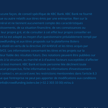
 aucune façon, de conseil spécifique de KBC Bank. KBC Bank ne fournit
 ou autre relatifs aux titres émis par une entreprise. Rien sur la
général et ne tiennent aucunement compte des caractéristiques
estissements, de sa situation financière, de ses connaissances ou
eur propre gré, et de consulter à cet effet leur propre conseiller en
ement lui est adapté au moyen d’un questionnaire préalablement rempli par
rowdfunding et aux titres proposés sur la plateforme Bolero
établi en vertu de la directive 2014/49/UE et les titres acquis par
CE. Les informations concernant les titres et les projets sur la
eur fiable des résultats futurs. Des notations peuvent être publiées sur
és à la structure, au marché et à d'autres facteurs susceptibles d'affecter
n à tout moment. KBC Bank et toute personne liée déclinent toute
. Aucun prospectus, fiche informative ou informations d’investissement
 contact », en accord avec les restrictions mentionnées dans l’article 8.3
que que l’entreprise ne peut pas apporter de modifications aux conditions
à info@crowdfunding.bolero.be (+32 2 303 33 00) et/ou à