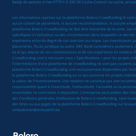
Bekijk de website in het HTTP/1.0 200 OK Cache-Control: no-cache, priva
Les informations reprises sur la plateforme Bolero Crowdfunding le sont 
aucun conseil de placement, ni aucune recommandation, ni aucune enquête/r
plateforme Bolero Crowdfunding ne doit être interprété de la sorte. Les
spécifiques à l’utilisateur ou des circonstances dans lesquelles ce dernie
expérience et/ou du degré de son aversion au risque. Les investisseurs pot
placements, fiscal, juridique ou autre. KBC Bank considérera seulement, c
lui et qui atteste de ses connaissances et de son expérience en matière d
Crowdfunding sont à retrouver sous « Spécifications » pour les projets ind
l'intermédiaire d'une plateforme de crowdfunding ne sont pas couverts par 
plateforme Bolero Crowdfunding sont exclusivement dispensées par l’entrep
la plateforme Bolero Crowdfunding en ce qui concerne les projets individue
la valeur de l'investissement. Une notation ne constitue pas une recomma
responsabilité quant à l'exactitude, l'exhaustivité, l'actualité ou la ponc
essentielles ne sont mises à disposition. L’entreprise peut publier des in
des Conditions générales d’utilisation de Bolero Crowdfunding, sans toutef
des titres ou aux pages de la plateforme Bolero Crowdfunding sur lesquell
ombudsman@ombudsfin.be.