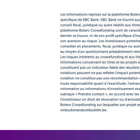
Les informations reprises sur la plateforme Bole
spécifique de KBC Bank. KBC Bank ne fournit au
conseil fiscal, juridique ou autre relatifs aux tit
plateforme Bolero Crowdfunding sont de caractère
dernier se trouve, ni de son profil spécifique d’
son aversion au risque. Les investisseurs potentie
conseiller en placements, fiscal, juridique ou au
au moyen d’un questionnaire préalablement rempli
Les risques inhérents au crowdfunding et aux titr
informations concernant les titres et les projets
constituent pas un indicateur fiable des résultat
notations peuvent ne pas refléter l'impact potentie
notation ne constitue pas une recommandation d'
toute responsabilité quant à l'exactitude, l'exhau
informative ou informations d’investissement esse
rubrique « Prendre contact », en accord avec les 
l’investisseur un droit de révocation ou d’annula
Bolero Crowdfunding sur lesquelles son projet es
ombudsman@ombudsfin.be.