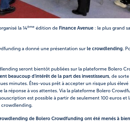
ème
organisé la 14
édition de
Finance Avenue
: le plus grand s
owdfunding a donné une présentation sur
le crowdlending
. P
ending seront bientôt publiées sur la plateforme Bolero C
t beaucoup d'intérêt de la part des investisseurs
, de sort
ques minutes. Êtes-vous prêt à accepter un risque plus élev
e la réponse à vos attentes. Via la plateforme Bolero Crowd
souscription est possible à partir de seulement 100 euros et 
e crowdlending.
 crowdlending de Bolero Crowdfunding ont été menés à bien