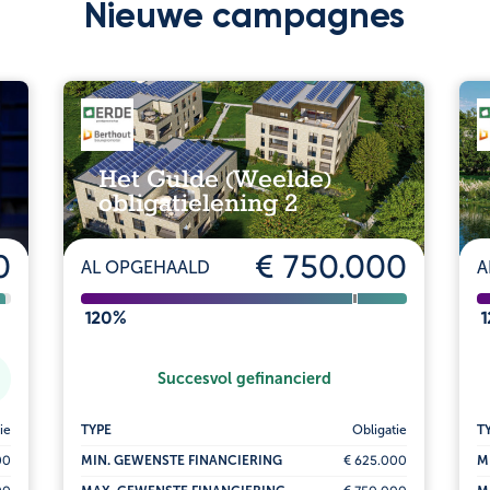
Nieuwe campagnes
Het Gulde (Weelde)
obligatielening 2
0
€ 750.000
AL OPGEHAALD
A
120%
Succesvol gefinancierd
ie
TYPE
Obligatie
T
00
MIN. GEWENSTE FINANCIERING
€ 625.000
M