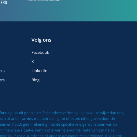
Volg ons
Facebook
X
ers
LinkedIn
ers
Blog
nding houdt geen specifieke adviesverlening in, op welke wijze dan ook,
ch of ander advies met betrekking tot effecten uit te geven door de
meen en houdt geen rekening met de specifieke eigenschappen van de
inanciële situatie, kennis of ervaring en/of de mate van zijn risico-
gings-, fiscale, juridische of andere adviseurs te raadplegen. KBC Bank