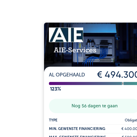
AIE-Services
€ 494.30
AL OPGEHAALD
123%
Nog 56 dagen te gaan
TYPE
Obligat
MIN. GEWENSTE FINANCIERING
€ 400.0