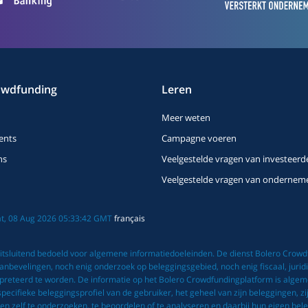
owdfunding
Leren
Meer weten
ents
Campagne voeren
ns
Veelgestelde vragen van investeerd
Veelgestelde vragen van ondernem
Sat, 08 Aug 2026 05:33:42 GMT
français
tsluitend bedoeld voor algemene informatiedoeleinden. De dienst Bolero Crowdfu
bevelingen, noch enig onderzoek op beleggingsgebied, noch enig fiscaal, juridis
rpreteerd te worden. De informatie op het Bolero Crowdfundingplatform is alge
ifieke beleggingsprofiel van de gebruiker, het geheel van zijn beleggingen, zijn f
n zelf te onderzoeken, te beoordelen of te analyseren en daarbij hun eigen beleg