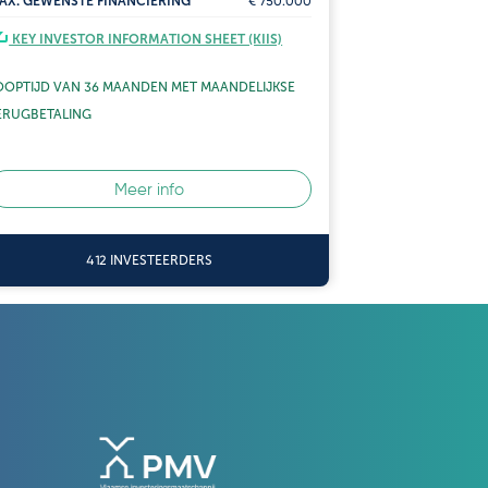
AX. GEWENSTE FINANCIERING
€ 750.000
MAX. GEWENSTE
KEY INVESTOR INFORMATION SHEET (KIIS)
KEY INVESTO
OOPTIJD VAN 36 MAANDEN MET
MAANDELIJKSE
LOOPTIJD VAN 
ERUGBETALING
TERUGBETALING
Meer info
412 INVESTEERDERS