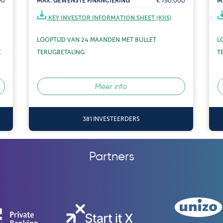
00
MAX. GEWENSTE FINANCIERING
€ 750.000
M
KEY INVESTOR INFORMATION SHEET (KIIS)
LOOPTIJD VAN 24 MAANDEN MET
BULLET
L
E
TERUGBETALING
T
Meer info
381 INVESTEERDERS
Partners