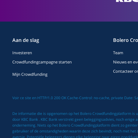
Aan de slag
Bolero Cr
Investeren
Team
Crowdfundingcampagne starten
Nieuws en ev
Contacteer o
Mijn Crowdfunding
Voir ce site en HTTP/1.0 200 OK Cache-Control: no-cache, private Date: 
De informatie die is opgenomen op het Bolero Crowdfundingplatform is ui
door KBC Bank . KBC Bank verstrekt geen beleggingsadvies, noch enige aan
onderneming. Niets op het Bolero Crowdfundingplatform dient zo geïnte
gebruiker of de omstandigheden waarin deze zich bevindt, noch met het spec
aversie. Potentiële beleggers dienen elke belegging naar eigen goeddunke