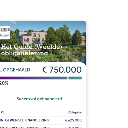
Het Gulde (Weelde)
DASMU
obligatielening 1
€ 750.000
L OPGEHAALD
AL OPGEHA
120%
110%
Succesvol gefinancierd
Suc
YPE
Obligatie
TYPE
IN. GEWENSTE FINANCIERING
€ 625.000
MIN. GEWENSTE