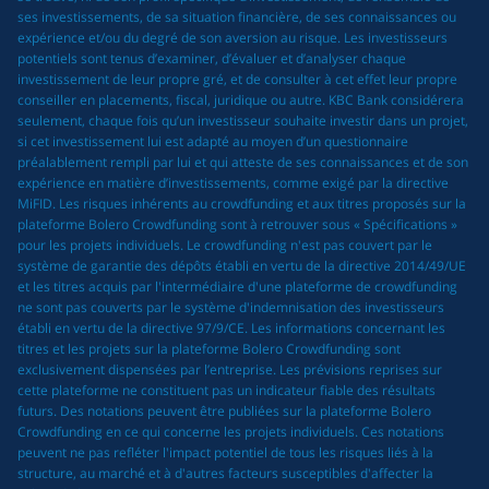
ses investissements, de sa situation financière, de ses connaissances ou
expérience et/ou du degré de son aversion au risque. Les investisseurs
potentiels sont tenus d’examiner, d’évaluer et d’analyser chaque
investissement de leur propre gré, et de consulter à cet effet leur propre
conseiller en placements, fiscal, juridique ou autre. KBC Bank considérera
seulement, chaque fois qu’un investisseur souhaite investir dans un projet,
si cet investissement lui est adapté au moyen d’un questionnaire
préalablement rempli par lui et qui atteste de ses connaissances et de son
expérience en matière d’investissements, comme exigé par la directive
MiFID. Les risques inhérents au crowdfunding et aux titres proposés sur la
plateforme Bolero Crowdfunding sont à retrouver sous « Spécifications »
pour les projets individuels. Le crowdfunding n'est pas couvert par le
système de garantie des dépôts établi en vertu de la directive 2014/49/UE
et les titres acquis par l'intermédiaire d'une plateforme de crowdfunding
ne sont pas couverts par le système d'indemnisation des investisseurs
établi en vertu de la directive 97/9/CE. Les informations concernant les
titres et les projets sur la plateforme Bolero Crowdfunding sont
exclusivement dispensées par l’entreprise. Les prévisions reprises sur
cette plateforme ne constituent pas un indicateur fiable des résultats
futurs. Des notations peuvent être publiées sur la plateforme Bolero
Crowdfunding en ce qui concerne les projets individuels. Ces notations
peuvent ne pas refléter l'impact potentiel de tous les risques liés à la
structure, au marché et à d'autres facteurs susceptibles d'affecter la