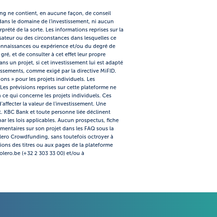
ing ne contient, en aucune façon, de conseil
ns le domaine de l’investissement, ni aucun
rprété de la sorte. Les informations reprises sur la
sateur ou des circonstances dans lesquelles ce
s connaissances ou expérience et/ou du degré de
ré, et de consulter à cet effet leur propre
ns un projet, si cet investissement lui est adapté
issements, comme exigé par la directive MiFID.
ns » pour les projets individuels. Les
Les prévisions reprises sur cette plateforme ne
 ce qui concerne les projets individuels. Ces
'affecter la valeur de l'investissement. Une
. KBC Bank et toute personne liée déclinent
par les lois applicables. Aucun prospectus, fiche
émentaires sur son projet dans les FAQ sous la
Bolero Crowdfunding, sans toutefois octroyer à
tions des titres ou aux pages de la plateforme
olero.be (+32 2 303 33 00) et/ou à