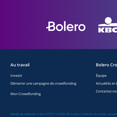
Au travail
Bolero Cr
Investir
Équipe
Démarrer une campagne de crowdfunding
Actualités e
Contactez-no
Mon Crowdfunding
Bekijk de website in het HTTP/1.0 200 OK Cache-Control: no-cache, priv