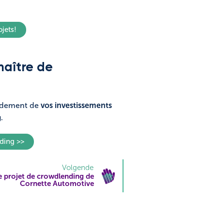
jets!
maître de
endement de
vos investissements
.
nding >>
Volgende
e projet de crowdlending de
Cornette Automotive