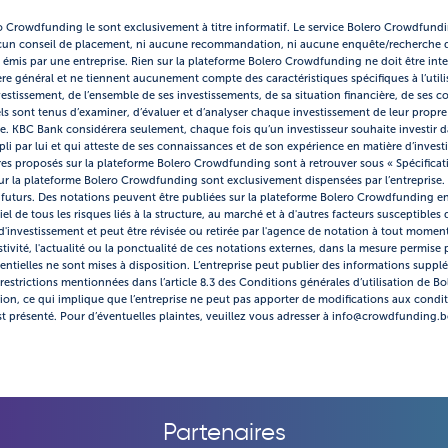
ro Crowdfunding le sont exclusivement à titre informatif. Le service Bolero Crowdfund
cun conseil de placement, ni aucune recommandation, ni aucune enquête/recherche da
res émis par une entreprise. Rien sur la plateforme Bolero Crowdfunding ne doit être inte
 général et ne tiennent aucunement compte des caractéristiques spécifiques à l’utili
investissement, de l’ensemble de ses investissements, de sa situation financière, de se
ls sont tenus d’examiner, d’évaluer et d’analyser chaque investissement de leur propre g
tre. KBC Bank considérera seulement, chaque fois qu’un investisseur souhaite investir da
 par lui et qui atteste de ses connaissances et de son expérience en matière d’invest
es proposés sur la plateforme Bolero Crowdfunding sont à retrouver sous « Spécificatio
 sur la plateforme Bolero Crowdfunding sont exclusivement dispensées par l’entreprise. 
s futurs. Des notations peuvent être publiées sur la plateforme Bolero Crowdfunding en
l de tous les risques liés à la structure, au marché et à d'autres facteurs susceptibles d
investissement et peut être révisée ou retirée par l'agence de notation à tout moment
stivité, l'actualité ou la ponctualité de ces notations externes, dans la mesure permise 
ntielles ne sont mises à disposition. L’entreprise peut publier des informations suppl
restrictions mentionnées dans l’article 8.3 des Conditions générales d’utilisation de 
tion, ce qui implique que l’entreprise ne peut pas apporter de modifications aux condi
t présenté. Pour d’éventuelles plaintes, veuillez vous adresser à info@crowdfunding.b
Partenaires