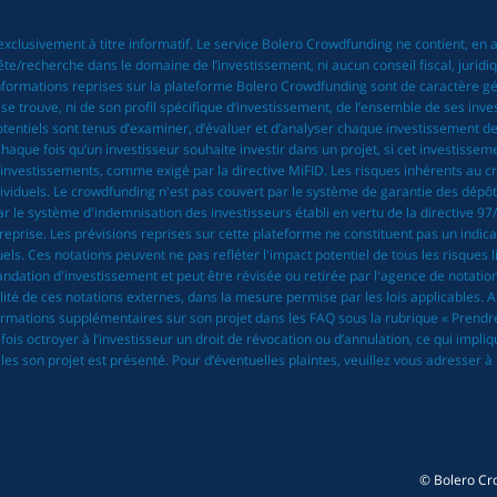
exclusivement à titre informatif. Le service Bolero Crowdfunding ne contient, en
echerche dans le domaine de l’investissement, ni aucun conseil fiscal, juridique
 informations reprises sur la plateforme Bolero Crowdfunding sont de caractère 
r se trouve, ni de son profil spécifique d’investissement, de l’ensemble de ses inv
entiels sont tenus d’examiner, d’évaluer et d’analyser chaque investissement de l
haque fois qu’un investisseur souhaite investir dans un projet, si cet investiss
’investissements, comme exigé par la directive MiFID. Les risques inhérents au c
ividuels. Le crowdfunding n'est pas couvert par le système de garantie des dépôts 
le système d'indemnisation des investisseurs établi en vertu de la directive 97/9/
rise. Les prévisions reprises sur cette plateforme ne constituent pas un indicat
ls. Ces notations peuvent ne pas refléter l'impact potentiel de tous les risques li
ndation d'investissement et peut être révisée ou retirée par l'agence de notatio
tualité de ces notations externes, dans la mesure permise par les lois applicables
formations supplémentaires sur son projet dans les FAQ sous la rubrique « Prendre
ois octroyer à l’investisseur un droit de révocation ou d’annulation, ce qui impli
es son projet est présenté. Pour d’éventuelles plaintes, veuillez vous adresser 
© Bolero Cr