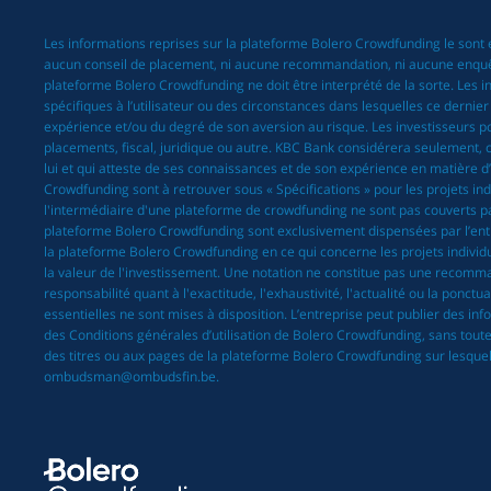
Les informations reprises sur la plateforme Bolero Crowdfunding le sont 
aucun conseil de placement, ni aucune recommandation, ni aucune enquête/r
plateforme Bolero Crowdfunding ne doit être interprété de la sorte. Les
spécifiques à l’utilisateur ou des circonstances dans lesquelles ce dernie
expérience et/ou du degré de son aversion au risque. Les investisseurs pot
placements, fiscal, juridique ou autre. KBC Bank considérera seulement, c
lui et qui atteste de ses connaissances et de son expérience en matière d
Crowdfunding sont à retrouver sous « Spécifications » pour les projets ind
l'intermédiaire d'une plateforme de crowdfunding ne sont pas couverts par 
plateforme Bolero Crowdfunding sont exclusivement dispensées par l’entrep
la plateforme Bolero Crowdfunding en ce qui concerne les projets individue
la valeur de l'investissement. Une notation ne constitue pas une recomma
responsabilité quant à l'exactitude, l'exhaustivité, l'actualité ou la ponc
essentielles ne sont mises à disposition. L’entreprise peut publier des in
des Conditions générales d’utilisation de Bolero Crowdfunding, sans toutef
des titres ou aux pages de la plateforme Bolero Crowdfunding sur lesquell
ombudsman@ombudsfin.be.