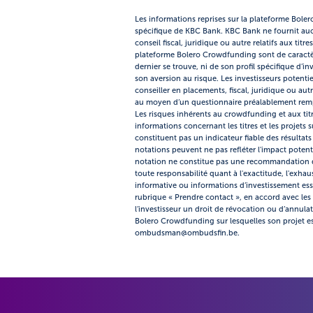
Les informations reprises sur la plateforme Bole
spécifique de KBC Bank. KBC Bank ne fournit au
conseil fiscal, juridique ou autre relatifs aux tit
plateforme Bolero Crowdfunding sont de caractère
dernier se trouve, ni de son profil spécifique d’
son aversion au risque. Les investisseurs potentie
conseiller en placements, fiscal, juridique ou au
au moyen d’un questionnaire préalablement rempli
Les risques inhérents au crowdfunding et aux titr
informations concernant les titres et les projets
constituent pas un indicateur fiable des résultat
notations peuvent ne pas refléter l'impact potentie
notation ne constitue pas une recommandation d'
toute responsabilité quant à l'exactitude, l'exhau
informative ou informations d’investissement esse
rubrique « Prendre contact », en accord avec les 
l’investisseur un droit de révocation ou d’annula
Bolero Crowdfunding sur lesquelles son projet es
ombudsman@ombudsfin.be.