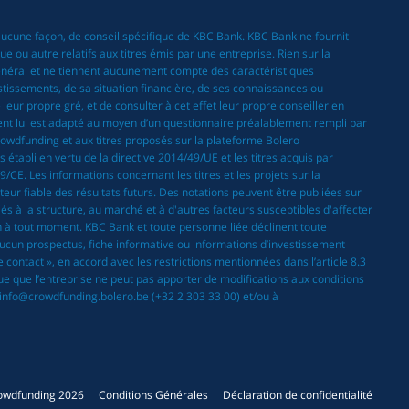
 aucune façon, de conseil spécifique de KBC Bank. KBC Bank ne fournit
 ou autre relatifs aux titres émis par une entreprise. Rien sur la
général et ne tiennent aucunement compte des caractéristiques
estissements, de sa situation financière, de ses connaissances ou
eur propre gré, et de consulter à cet effet leur propre conseiller en
ement lui est adapté au moyen d’un questionnaire préalablement rempli par
rowdfunding et aux titres proposés sur la plateforme Bolero
établi en vertu de la directive 2014/49/UE et les titres acquis par
CE. Les informations concernant les titres et les projets sur la
eur fiable des résultats futurs. Des notations peuvent être publiées sur
és à la structure, au marché et à d'autres facteurs susceptibles d'affecter
n à tout moment. KBC Bank et toute personne liée déclinent toute
. Aucun prospectus, fiche informative ou informations d’investissement
 contact », en accord avec les restrictions mentionnées dans l’article 8.3
que que l’entreprise ne peut pas apporter de modifications aux conditions
à info@crowdfunding.bolero.be (+32 2 303 33 00) et/ou à
owdfunding 2026
Conditions Générales
Déclaration de confidentialité