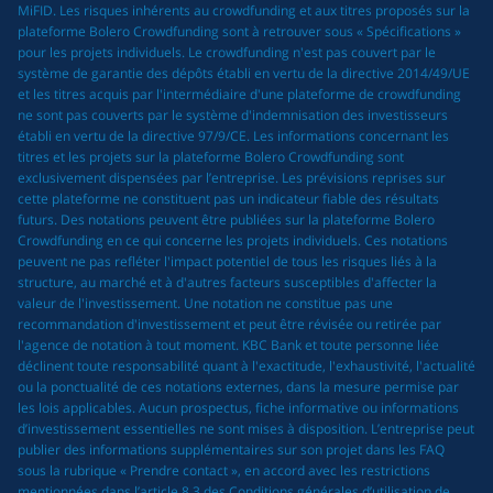
MiFID. Les risques inhérents au crowdfunding et aux titres proposés sur la
plateforme Bolero Crowdfunding sont à retrouver sous « Spécifications »
pour les projets individuels. Le crowdfunding n'est pas couvert par le
système de garantie des dépôts établi en vertu de la directive 2014/49/UE
et les titres acquis par l'intermédiaire d'une plateforme de crowdfunding
ne sont pas couverts par le système d'indemnisation des investisseurs
établi en vertu de la directive 97/9/CE. Les informations concernant les
titres et les projets sur la plateforme Bolero Crowdfunding sont
exclusivement dispensées par l’entreprise. Les prévisions reprises sur
cette plateforme ne constituent pas un indicateur fiable des résultats
futurs. Des notations peuvent être publiées sur la plateforme Bolero
Crowdfunding en ce qui concerne les projets individuels. Ces notations
peuvent ne pas refléter l'impact potentiel de tous les risques liés à la
structure, au marché et à d'autres facteurs susceptibles d'affecter la
valeur de l'investissement. Une notation ne constitue pas une
recommandation d'investissement et peut être révisée ou retirée par
l'agence de notation à tout moment. KBC Bank et toute personne liée
déclinent toute responsabilité quant à l'exactitude, l'exhaustivité, l'actualité
ou la ponctualité de ces notations externes, dans la mesure permise par
les lois applicables. Aucun prospectus, fiche informative ou informations
d’investissement essentielles ne sont mises à disposition. L’entreprise peut
publier des informations supplémentaires sur son projet dans les FAQ
sous la rubrique « Prendre contact », en accord avec les restrictions
mentionnées dans l’article 8.3 des Conditions générales d’utilisation de