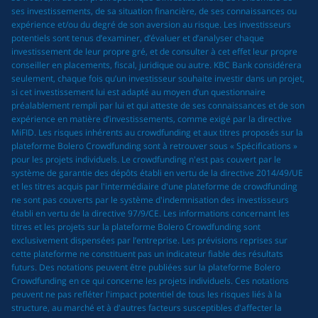
ses investissements, de sa situation financière, de ses connaissances ou
expérience et/ou du degré de son aversion au risque. Les investisseurs
potentiels sont tenus d’examiner, d’évaluer et d’analyser chaque
investissement de leur propre gré, et de consulter à cet effet leur propre
conseiller en placements, fiscal, juridique ou autre. KBC Bank considérera
seulement, chaque fois qu’un investisseur souhaite investir dans un projet,
si cet investissement lui est adapté au moyen d’un questionnaire
préalablement rempli par lui et qui atteste de ses connaissances et de son
expérience en matière d’investissements, comme exigé par la directive
MiFID. Les risques inhérents au crowdfunding et aux titres proposés sur la
plateforme Bolero Crowdfunding sont à retrouver sous « Spécifications »
pour les projets individuels. Le crowdfunding n'est pas couvert par le
système de garantie des dépôts établi en vertu de la directive 2014/49/UE
et les titres acquis par l'intermédiaire d'une plateforme de crowdfunding
ne sont pas couverts par le système d'indemnisation des investisseurs
établi en vertu de la directive 97/9/CE. Les informations concernant les
titres et les projets sur la plateforme Bolero Crowdfunding sont
exclusivement dispensées par l’entreprise. Les prévisions reprises sur
cette plateforme ne constituent pas un indicateur fiable des résultats
futurs. Des notations peuvent être publiées sur la plateforme Bolero
Crowdfunding en ce qui concerne les projets individuels. Ces notations
peuvent ne pas refléter l'impact potentiel de tous les risques liés à la
structure, au marché et à d'autres facteurs susceptibles d'affecter la