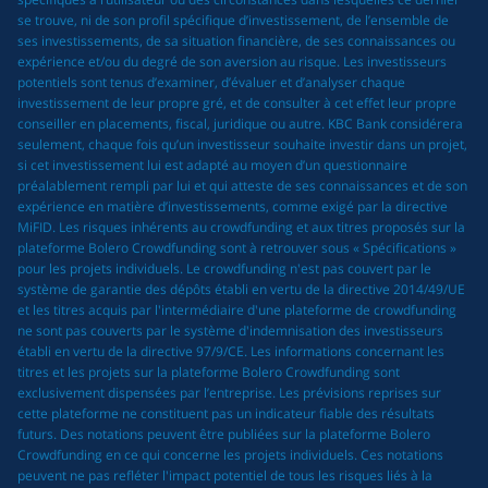
se trouve, ni de son profil spécifique d’investissement, de l’ensemble de
ses investissements, de sa situation financière, de ses connaissances ou
expérience et/ou du degré de son aversion au risque. Les investisseurs
potentiels sont tenus d’examiner, d’évaluer et d’analyser chaque
investissement de leur propre gré, et de consulter à cet effet leur propre
conseiller en placements, fiscal, juridique ou autre. KBC Bank considérera
seulement, chaque fois qu’un investisseur souhaite investir dans un projet,
si cet investissement lui est adapté au moyen d’un questionnaire
préalablement rempli par lui et qui atteste de ses connaissances et de son
expérience en matière d’investissements, comme exigé par la directive
MiFID. Les risques inhérents au crowdfunding et aux titres proposés sur la
plateforme Bolero Crowdfunding sont à retrouver sous « Spécifications »
pour les projets individuels. Le crowdfunding n'est pas couvert par le
système de garantie des dépôts établi en vertu de la directive 2014/49/UE
et les titres acquis par l'intermédiaire d'une plateforme de crowdfunding
ne sont pas couverts par le système d'indemnisation des investisseurs
établi en vertu de la directive 97/9/CE. Les informations concernant les
titres et les projets sur la plateforme Bolero Crowdfunding sont
exclusivement dispensées par l’entreprise. Les prévisions reprises sur
cette plateforme ne constituent pas un indicateur fiable des résultats
futurs. Des notations peuvent être publiées sur la plateforme Bolero
Crowdfunding en ce qui concerne les projets individuels. Ces notations
peuvent ne pas refléter l'impact potentiel de tous les risques liés à la