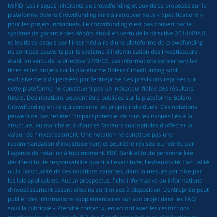
MiFID. Les risques inhérents au crowdfunding et aux titres proposés sur la
plateforme Bolero Crowdfunding sont à retrouver sous « Spécifications »
pour les projets individuels. Le crowdfunding n'est pas couvert par le
système de garantie des dépôts établi en vertu de la directive 2014/49/UE
et les titres acquis par l'intermédiaire d'une plateforme de crowdfunding
ne sont pas couverts par le système d'indemnisation des investisseurs
établi en vertu de la directive 97/9/CE. Les informations concernant les
titres et les projets sur la plateforme Bolero Crowdfunding sont
exclusivement dispensées par l’entreprise. Les prévisions reprises sur
cette plateforme ne constituent pas un indicateur fiable des résultats
futurs. Des notations peuvent être publiées sur la plateforme Bolero
Crowdfunding en ce qui concerne les projets individuels. Ces notations
peuvent ne pas refléter l'impact potentiel de tous les risques liés à la
structure, au marché et à d'autres facteurs susceptibles d'affecter la
valeur de l'investissement. Une notation ne constitue pas une
recommandation d'investissement et peut être révisée ou retirée par
l'agence de notation à tout moment. KBC Bank et toute personne liée
déclinent toute responsabilité quant à l'exactitude, l'exhaustivité, l'actualité
ou la ponctualité de ces notations externes, dans la mesure permise par
les lois applicables. Aucun prospectus, fiche informative ou informations
d’investissement essentielles ne sont mises à disposition. L’entreprise peut
publier des informations supplémentaires sur son projet dans les FAQ
sous la rubrique « Prendre contact », en accord avec les restrictions