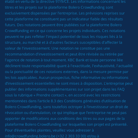
établi en vertu de la directive 97/9/CE. Les informations concernant les
titres et les projets sur la plateforme Bolero Crowdfunding sont
exclusivement dispensées par l’entreprise. Les prévisions reprises sur
cette plateforme ne constituent pas un indicateur fiable des résultats
futurs. Des notations peuvent être publiées sur la plateforme Bolero
Crowdfunding en ce qui concerne les projets individuels. Ces notations
peuvent ne pas refléter l'impact potentiel de tous les risques liés à la
structure, au marché et à d'autres facteurs susceptibles d'affecter la
valeur de l'investissement. Une notation ne constitue pas une
recommandation d'investissement et peut être révisée ou retirée par
l'agence de notation à tout moment. KBC Bank et toute personne liée
déclinent toute responsabilité quant à l'exactitude, l'exhaustivité, l'actualité
ou la ponctualité de ces notations externes, dans la mesure permise par
les lois applicables. Aucun prospectus, fiche informative ou informations
d’investissement essentielles ne sont mises à disposition. L’entreprise peut
publier des informations supplémentaires sur son projet dans les FAQ
sous la rubrique « Prendre contact », en accord avec les restrictions
mentionnées dans l’article 8.3 des Conditions générales d’utilisation de
Bolero Crowdfunding, sans toutefois octroyer à l’investisseur un droit de
révocation ou d’annulation, ce qui implique que l’entreprise ne peut pas
apporter de modifications aux conditions des titres ou aux pages de la
plateforme Bolero Crowdfunding sur lesquelles son projet est présenté.
Pour d’éventuelles plaintes, veuillez vous adresser à
info@crowdfunding.bolero.be (+32 2 303 33 00) et/ou à