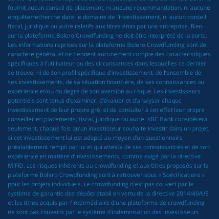
fournit aucun conseil de placement, ni aucune recommandation, ni aucune
enquête/recherche dans le domaine de l’investissement, ni aucun conseil
fiscal, juridique ou autre relatifs aux titres émis par une entreprise. Rien
sur la plateforme Bolero Crowdfunding ne doit être interprété de la sorte.
Les informations reprises sur la plateforme Bolero Crowdfunding sont de
caractère général et ne tiennent aucunement compte des caractéristiques
spécifiques à l’utilisateur ou des circonstances dans lesquelles ce dernier
se trouve, ni de son profil spécifique d’investissement, de l’ensemble de
ses investissements, de sa situation financière, de ses connaissances ou
expérience et/ou du degré de son aversion au risque. Les investisseurs
potentiels sont tenus d’examiner, d’évaluer et d’analyser chaque
investissement de leur propre gré, et de consulter à cet effet leur propre
conseiller en placements, fiscal, juridique ou autre. KBC Bank considérera
seulement, chaque fois qu’un investisseur souhaite investir dans un projet,
si cet investissement lui est adapté au moyen d’un questionnaire
préalablement rempli par lui et qui atteste de ses connaissances et de son
expérience en matière d’investissements, comme exigé par la directive
MiFID. Les risques inhérents au crowdfunding et aux titres proposés sur la
plateforme Bolero Crowdfunding sont à retrouver sous « Spécifications »
pour les projets individuels. Le crowdfunding n'est pas couvert par le
système de garantie des dépôts établi en vertu de la directive 2014/49/UE
et les titres acquis par l'intermédiaire d'une plateforme de crowdfunding
ne sont pas couverts par le système d'indemnisation des investisseurs