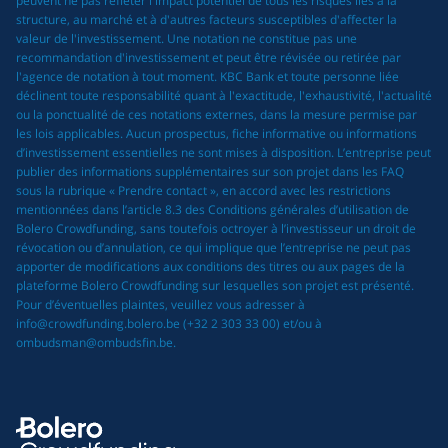
peuvent ne pas refléter l'impact potentiel de tous les risques liés à la
structure, au marché et à d'autres facteurs susceptibles d'affecter la
valeur de l'investissement. Une notation ne constitue pas une
recommandation d'investissement et peut être révisée ou retirée par
l'agence de notation à tout moment. KBC Bank et toute personne liée
déclinent toute responsabilité quant à l'exactitude, l'exhaustivité, l'actualité
ou la ponctualité de ces notations externes, dans la mesure permise par
les lois applicables. Aucun prospectus, fiche informative ou informations
d’investissement essentielles ne sont mises à disposition. L’entreprise peut
publier des informations supplémentaires sur son projet dans les FAQ
sous la rubrique « Prendre contact », en accord avec les restrictions
mentionnées dans l’article 8.3 des Conditions générales d’utilisation de
Bolero Crowdfunding, sans toutefois octroyer à l’investisseur un droit de
révocation ou d’annulation, ce qui implique que l’entreprise ne peut pas
apporter de modifications aux conditions des titres ou aux pages de la
plateforme Bolero Crowdfunding sur lesquelles son projet est présenté.
Pour d’éventuelles plaintes, veuillez vous adresser à
info@crowdfunding.bolero.be (+32 2 303 33 00) et/ou à
ombudsman@ombudsfin.be.