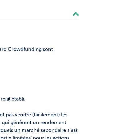
olero Crowdfunding sont
ial établi.
ent pas vendre (facilement) les
rix qui génèrent un rendement
quels un marché secondaire s’est
ortie limitées' pour les actions.