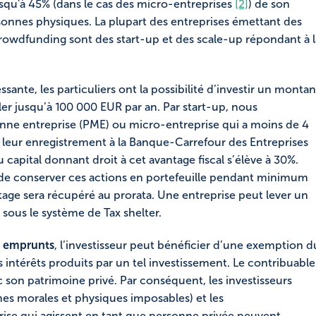
usqu'à 45% (dans le cas des micro-entreprises
[2]
) de son
sonnes physiques. La plupart des entreprises émettant des
Crowdfunding sont des start-up et des scale-up répondant à l
ssante, les particuliers ont la possibilité d’investir un montan
er jusqu’à 100 000 EUR par an. Par start-up, nous
ne entreprise (PME) ou micro-entreprise qui a moins de 4
e leur enregistrement à la Banque-Carrefour des Entreprises
 capital donnant droit à cet avantage fiscal s’élève à 30%.
 de conserver ces actions en portefeuille pendant minimum
vantage sera récupéré au prorata. Une entreprise peut lever un
ous le système de Tax shelter.
s emprunts
, l’investisseur peut bénéficier d’une exemption d
intérêts produits par un tel investissement. Le contribuable
ec son patrimoine privé. Par conséquent, les investisseurs
es morales et physiques imposables) et les
rise qui agissent en tant que personne privée peuvent