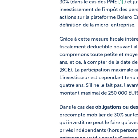
30% (dans le cas des PME
[1]
) et j
investissement de l'impôt des per
actions sur la plateforme Bolero 
définition de la micro-entreprise.
Grâce à cette mesure fiscale intére
fiscalement déductible pouvant all
comprenons toute petite et moyen
ans, et ce, à compter de la date d
(BCE). La participation maximale au
L'investisseur est cependant tenu
quatre ans. S'il ne le fait pas, l’a
montant maximal de 250 000 EUR s
Dans le cas des
obligations ou de
précompte mobilier de 30% sur les 
qui investit ne peut le faire qu’av
privés indépendants (hors personn
entrepreneurs/dirigeants d’entrep