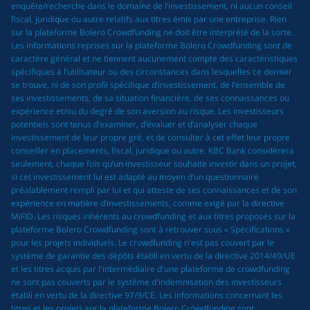
enquête/recherche dans le domaine de l’investissement, ni aucun conseil
fiscal, juridique ou autre relatifs aux titres émis par une entreprise. Rien
sur la plateforme Bolero Crowdfunding ne doit être interprété de la sorte.
Les informations reprises sur la plateforme Bolero Crowdfunding sont de
caractère général et ne tiennent aucunement compte des caractéristiques
spécifiques à l’utilisateur ou des circonstances dans lesquelles ce dernier
se trouve, ni de son profil spécifique d’investissement, de l’ensemble de
ses investissements, de sa situation financière, de ses connaissances ou
expérience et/ou du degré de son aversion au risque. Les investisseurs
potentiels sont tenus d’examiner, d’évaluer et d’analyser chaque
investissement de leur propre gré, et de consulter à cet effet leur propre
conseiller en placements, fiscal, juridique ou autre. KBC Bank considérera
seulement, chaque fois qu’un investisseur souhaite investir dans un projet,
si cet investissement lui est adapté au moyen d’un questionnaire
préalablement rempli par lui et qui atteste de ses connaissances et de son
expérience en matière d’investissements, comme exigé par la directive
MiFID. Les risques inhérents au crowdfunding et aux titres proposés sur la
plateforme Bolero Crowdfunding sont à retrouver sous « Spécifications »
pour les projets individuels. Le crowdfunding n'est pas couvert par le
système de garantie des dépôts établi en vertu de la directive 2014/49/UE
et les titres acquis par l'intermédiaire d'une plateforme de crowdfunding
ne sont pas couverts par le système d'indemnisation des investisseurs
établi en vertu de la directive 97/9/CE. Les informations concernant les
titres et les projets sur la plateforme Bolero Crowdfunding sont