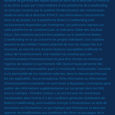
système de garantie des dépôts établi en vertu de la directive 2014/49/UE
et les titres acquis par l'intermédiaire d'une plateforme de crowdfunding
ne sont pas couverts par le système d'indemnisation des investisseurs
établi en vertu de la directive 97/9/CE. Les informations concernant les
titres et les projets sur la plateforme Bolero Crowdfunding sont
exclusivement dispensées par l’entreprise. Les prévisions reprises sur
cette plateforme ne constituent pas un indicateur fiable des résultats
futurs. Des notations peuvent être publiées sur la plateforme Bolero
Crowdfunding en ce qui concerne les projets individuels. Ces notations
peuvent ne pas refléter l'impact potentiel de tous les risques liés à la
structure, au marché et à d'autres facteurs susceptibles d'affecter la
valeur de l'investissement. Une notation ne constitue pas une
recommandation d'investissement et peut être révisée ou retirée par
l'agence de notation à tout moment. KBC Bank et toute personne liée
déclinent toute responsabilité quant à l'exactitude, l'exhaustivité, l'actualité
ou la ponctualité de ces notations externes, dans la mesure permise par
les lois applicables. Aucun prospectus, fiche informative ou informations
d’investissement essentielles ne sont mises à disposition. L’entreprise peut
publier des informations supplémentaires sur son projet dans les FAQ
sous la rubrique « Prendre contact », en accord avec les restrictions
mentionnées dans l’article 8.3 des Conditions générales d’utilisation de
Bolero Crowdfunding, sans toutefois octroyer à l’investisseur un droit de
révocation ou d’annulation, ce qui implique que l’entreprise ne peut pas
apporter de modifications aux conditions des titres ou aux pages de la