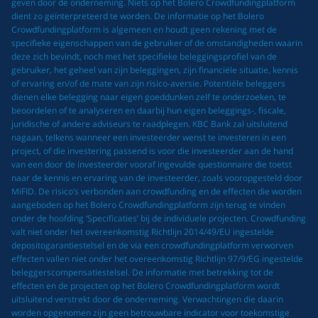
geven door de onderneming. Niets op het Bolero Crowdfundingplatform
dient zo geïnterpreteerd te worden. De informatie op het Bolero
Crowdfundingplatform is algemeen en houdt geen rekening met de
specifieke eigenschappen van de gebruiker of de omstandigheden waarin
deze zich bevindt, noch met het specifieke beleggingsprofiel van de
gebruiker, het geheel van zijn beleggingen, zijn financiële situatie, kennis
of ervaring en/of de mate van zijn risico-aversie. Potentiële beleggers
dienen elke belegging naar eigen goeddunken zelf te onderzoeken, te
beoordelen of te analyseren en daarbij hun eigen beleggings-, fiscale,
juridische of andere adviseurs te raadplegen. KBC Bank zal uitsluitend
nagaan, telkens wanneer een investeerder wenst te investeren in een
project, of die investering passend is voor die investeerder aan de hand
van een door de investeerder vooraf ingevulde questionnaire die toetst
naar de kennis en ervaring van de investeerder, zoals vooropgesteld door
MiFID. De risico’s verbonden aan crowdfunding en de effecten die worden
aangeboden op het Bolero Crowdfundingplatform zijn terug te vinden
onder de hoofding ‘Specificaties’ bij de individuele projecten. Crowdfunding
valt niet onder het overeenkomstig Richtlijn 2014/49/EU ingestelde
depositogarantiestelsel en de via een crowdfundingplatform verworven
effecten vallen niet onder het overeenkomstig Richtlijn 97/9/EG ingestelde
beleggerscompensatiestelsel. De informatie met betrekking tot de
effecten en de projecten op het Bolero Crowdfundingplatform wordt
uitsluitend verstrekt door de onderneming. Verwachtingen die daarin
worden opgenomen zijn geen betrouwbare indicator voor toekomstige