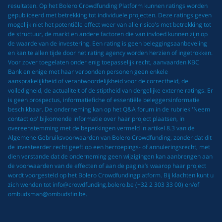
resultaten. Op het Bolero Crowdfunding Platform kunnen ratings worden
gepubliceerd met betrekking tot individuele projecten. Deze ratings geven
mogelijk niet het potentiële effect weer van alle risico's met betrekking tot
de structuur, de markt en andere factoren die van invloed kunnen zijn op
de waarde van de investering. Een rating is geen beleggingsaanbeveling
en kan te allen tijde door het rating agency worden herzien of ingetrokken.
Voor zover toegelaten onder enig toepasselijk recht, aanvaarden KBC
Bank en enige met haar verbonden personen geen enkele
aansprakelijkheid of verantwoordelijkheid voor de correctheid, de
volledigheid, de actualiteit of de stiptheid van dergelijke externe ratings. Er
is geen prospectus, informatiefiche of essentiële beleggersinformatie
beschikbaar. De onderneming kan op het Q&A forum in de rubriek 'Neem
contact op' bijkomende informatie over haar project plaatsen, in
overeenstemming met de beperkingen vermeld in artikel 8.3 van de
Algemene Gebruiksvoorwaarden van Bolero Crowdfunding, zonder dat dit
de investeerder recht geeft op een herroepings- of annuleringsrecht, met
dien verstande dat de onderneming geen wijzigingen kan aanbrengen aan
de voorwaarden van de effecten of aan de pagina’s waarop haar project
wordt voorgesteld op het Bolero Crowdfundingplatform. Bij klachten kunt u
zich wenden tot info@crowdfunding.bolero.be (+32 2 303 33 00) en/of
ombudsman@ombudsfin.be.