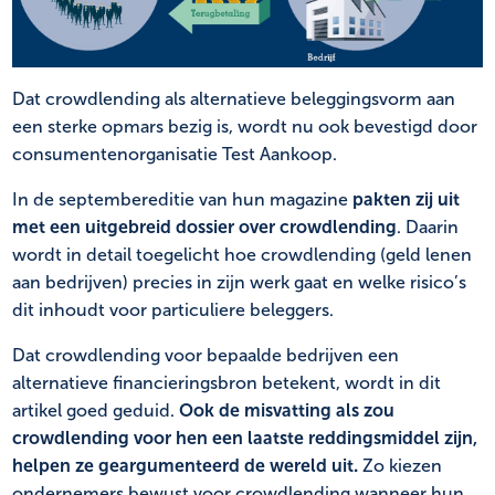
NL
FR
Dat crowdlending als alternatieve beleggingsvorm aan
een sterke opmars bezig is, wordt nu ook bevestigd door
consumentenorganisatie Test Aankoop.
In de septembereditie van hun magazine
pakten zij uit
met een uitgebreid dossier over crowdlending
. Daarin
wordt in detail toegelicht hoe crowdlending (geld lenen
aan bedrijven) precies in zijn werk gaat en welke risico’s
dit inhoudt voor particuliere beleggers.
Dat crowdlending voor bepaalde bedrijven een
alternatieve financieringsbron betekent, wordt in dit
artikel goed geduid.
Ook de misvatting als zou
crowdlending voor hen een laatste reddingsmiddel zijn,
helpen ze geargumenteerd de wereld uit.
Zo kiezen
ondernemers bewust voor crowdlending wanneer hun