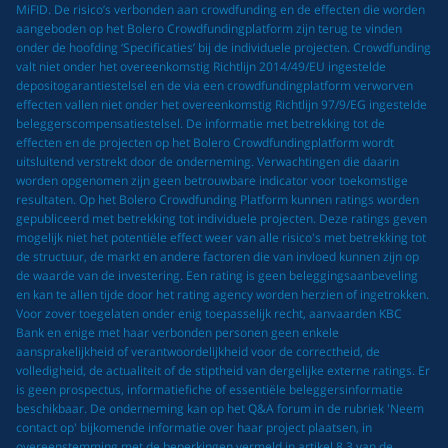
MiFID. De risico’s verbonden aan crowdfunding en de effecten die worden
aangeboden op het Bolero Crowdfundingplatform zijn terug te vinden
onder de hoofding ‘Specificaties’ bij de individuele projecten. Crowdfunding
valt niet onder het overeenkomstig Richtlijn 2014/49/EU ingestelde
depositogarantiestelsel en de via een crowdfundingplatform verworven
effecten vallen niet onder het overeenkomstig Richtlijn 97/9/EG ingestelde
beleggerscompensatiestelsel. De informatie met betrekking tot de
effecten en de projecten op het Bolero Crowdfundingplatform wordt
uitsluitend verstrekt door de onderneming. Verwachtingen die daarin
worden opgenomen zijn geen betrouwbare indicator voor toekomstige
resultaten. Op het Bolero Crowdfunding Platform kunnen ratings worden
gepubliceerd met betrekking tot individuele projecten. Deze ratings geven
mogelijk niet het potentiële effect weer van alle risico's met betrekking tot
de structuur, de markt en andere factoren die van invloed kunnen zijn op
de waarde van de investering. Een rating is geen beleggingsaanbeveling
en kan te allen tijde door het rating agency worden herzien of ingetrokken.
Voor zover toegelaten onder enig toepasselijk recht, aanvaarden KBC
Bank en enige met haar verbonden personen geen enkele
aansprakelijkheid of verantwoordelijkheid voor de correctheid, de
volledigheid, de actualiteit of de stiptheid van dergelijke externe ratings. Er
is geen prospectus, informatiefiche of essentiële beleggersinformatie
beschikbaar. De onderneming kan op het Q&A forum in de rubriek 'Neem
contact op' bijkomende informatie over haar project plaatsen, in
overeenstemming met de beperkingen vermeld in artikel 8.3 van de