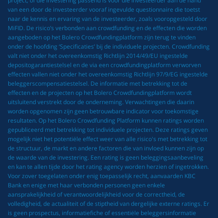
project, of die investering passend is voor die investeerder aan de hand
van een door de investeerder vooraf ingevulde questionnaire die toetst
naar de kennis en ervaring van de investeerder, zoals vooropgesteld door
MiFID. De risico’s verbonden aan crowdfunding en de effecten die worden
aangeboden op het Bolero Crowdfundingplatform zijn terug te vinden
onder de hoofding ‘Specificaties’ bij de individuele projecten. Crowdfunding
valt niet onder het overeenkomstig Richtlijn 2014/49/EU ingestelde
depositogarantiestelsel en de via een crowdfundingplatform verworven
effecten vallen niet onder het overeenkomstig Richtlijn 97/9/EG ingestelde
beleggerscompensatiestelsel. De informatie met betrekking tot de
effecten en de projecten op het Bolero Crowdfundingplatform wordt
uitsluitend verstrekt door de onderneming. Verwachtingen die daarin
worden opgenomen zijn geen betrouwbare indicator voor toekomstige
resultaten. Op het Bolero Crowdfunding Platform kunnen ratings worden
gepubliceerd met betrekking tot individuele projecten. Deze ratings geven
mogelijk niet het potentiële effect weer van alle risico's met betrekking tot
de structuur, de markt en andere factoren die van invloed kunnen zijn op
de waarde van de investering. Een rating is geen beleggingsaanbeveling
en kan te allen tijde door het rating agency worden herzien of ingetrokken.
Voor zover toegelaten onder enig toepasselijk recht, aanvaarden KBC
Bank en enige met haar verbonden personen geen enkele
aansprakelijkheid of verantwoordelijkheid voor de correctheid, de
volledigheid, de actualiteit of de stiptheid van dergelijke externe ratings. Er
is geen prospectus, informatiefiche of essentiële beleggersinformatie