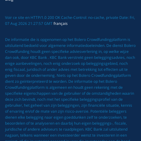
Voir ce site en HTTP/1.0 200 OK Cache-Control: no-cache, private Date: Fri,
07 Aug 2026 21:27:57 GMT
français
De informatie die is opgenomen op het Bolero Crowdfundingplatform is
uitsluitend bedoeld voor algemene informatiedoeleinden. De dienst Bolero
Crowdfunding houdt geen specifieke adviesverlening in, op welke wijze
dan ook, door KBC Bank . KBC Bank verstrekt geen beleggingsadvies, noch
enige aanbevelingen, noch enig onderzoek op beleggingsgebied, noch
enig fiscaal, juridisch of ander advies met betrekking tot effecten uit te
geven door de onderneming. Niets op het Bolero Crowdfundingplatform
dient zo geïnterpreteerd te worden. De informatie op het Bolero
Crowdfundingplatform is algemeen en houdt geen rekening met de
specifieke eigenschappen van de gebruiker of de omstandigheden waarin
deze zich bevindt, noch met het specifieke beleggingsprofiel van de
gebruiker, het geheel van zijn beleggingen, zijn financiële situatie, kennis
of ervaring en/of de mate van zijn risico-aversie. Potentiële beleggers
dienen elke belegging naar eigen goeddunken zelf te onderzoeken, te
beoordelen of te analyseren en daarbij hun eigen beleggings-, fiscale,
juridische of andere adviseurs te raadplegen. KBC Bank zal uitsluitend
nagaan, telkens wanneer een investeerder wenst te investeren in een