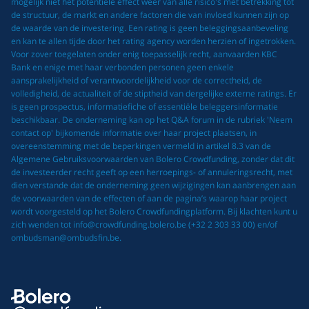
mogelijk niet het potentiële effect weer van alle risico's met betrekking tot
de structuur, de markt en andere factoren die van invloed kunnen zijn op
de waarde van de investering. Een rating is geen beleggingsaanbeveling
en kan te allen tijde door het rating agency worden herzien of ingetrokken.
Voor zover toegelaten onder enig toepasselijk recht, aanvaarden KBC
Bank en enige met haar verbonden personen geen enkele
aansprakelijkheid of verantwoordelijkheid voor de correctheid, de
volledigheid, de actualiteit of de stiptheid van dergelijke externe ratings. Er
is geen prospectus, informatiefiche of essentiële beleggersinformatie
beschikbaar. De onderneming kan op het Q&A forum in de rubriek 'Neem
contact op' bijkomende informatie over haar project plaatsen, in
overeenstemming met de beperkingen vermeld in artikel 8.3 van de
Algemene Gebruiksvoorwaarden van Bolero Crowdfunding, zonder dat dit
de investeerder recht geeft op een herroepings- of annuleringsrecht, met
dien verstande dat de onderneming geen wijzigingen kan aanbrengen aan
de voorwaarden van de effecten of aan de pagina’s waarop haar project
wordt voorgesteld op het Bolero Crowdfundingplatform. Bij klachten kunt u
zich wenden tot info@crowdfunding.bolero.be (+32 2 303 33 00) en/of
ombudsman@ombudsfin.be.