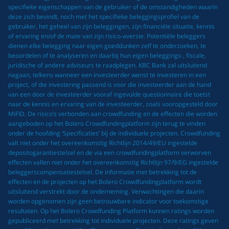
specifieke eigenschappen van de gebruiker of de omstandigheden waarin
deze zich bevindt, noch met het specifieke beleggingsprofiel van de
gebruiker, het geheel van zijn beleggingen, zijn financiële situatie, kennis
of ervaring en/of de mate van zijn risico-aversie. Potentiële beleggers
dienen elke belegging naar eigen goeddunken zelf te onderzoeken, te
beoordelen of te analyseren en daarbij hun eigen beleggings-, fiscale,
juridische of andere adviseurs te raadplegen. KBC Bank zal uitsluitend
nagaan, telkens wanneer een investeerder wenst te investeren in een
project, of die investering passend is voor die investeerder aan de hand
van een door de investeerder vooraf ingevulde questionnaire die toetst
naar de kennis en ervaring van de investeerder, zoals vooropgesteld door
MiFID. De risico’s verbonden aan crowdfunding en de effecten die worden
aangeboden op het Bolero Crowdfundingplatform zijn terug te vinden
onder de hoofding ‘Specificaties’ bij de individuele projecten. Crowdfunding
valt niet onder het overeenkomstig Richtlijn 2014/49/EU ingestelde
depositogarantiestelsel en de via een crowdfundingplatform verworven
effecten vallen niet onder het overeenkomstig Richtlijn 97/9/EG ingestelde
beleggerscompensatiestelsel. De informatie met betrekking tot de
effecten en de projecten op het Bolero Crowdfundingplatform wordt
uitsluitend verstrekt door de onderneming. Verwachtingen die daarin
worden opgenomen zijn geen betrouwbare indicator voor toekomstige
resultaten. Op het Bolero Crowdfunding Platform kunnen ratings worden
gepubliceerd met betrekking tot individuele projecten. Deze ratings geven