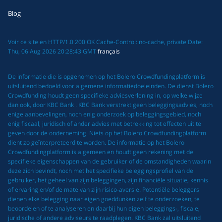
Blog
Voir ce site en HTTP/1.0 200 OK Cache-Control: no-cache, private Date:
Thu, 06 Aug 2026 20:28:43 GMT
français
De informatie die is opgenomen op het Bolero Crowdfundingplatform is
uitsluitend bedoeld voor algemene informatiedoeleinden. De dienst Bolero
Crowdfunding houdt geen specifieke adviesverlening in, op welke wijze
dan ook, door KBC Bank . KBC Bank verstrekt geen beleggingsadvies, noch
enige aanbevelingen, noch enig onderzoek op beleggingsgebied, noch
enig fiscaal, juridisch of ander advies met betrekking tot effecten uit te
geven door de onderneming. Niets op het Bolero Crowdfundingplatform
dient zo geïnterpreteerd te worden. De informatie op het Bolero
Crowdfundingplatform is algemeen en houdt geen rekening met de
specifieke eigenschappen van de gebruiker of de omstandigheden waarin
deze zich bevindt, noch met het specifieke beleggingsprofiel van de
gebruiker, het geheel van zijn beleggingen, zijn financiële situatie, kennis
of ervaring en/of de mate van zijn risico-aversie. Potentiële beleggers
dienen elke belegging naar eigen goeddunken zelf te onderzoeken, te
beoordelen of te analyseren en daarbij hun eigen beleggings-, fiscale,
juridische of andere adviseurs te raadplegen. KBC Bank zal uitsluitend