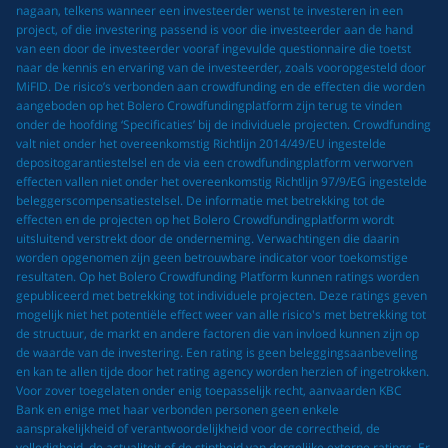
nagaan, telkens wanneer een investeerder wenst te investeren in een
project, of die investering passend is voor die investeerder aan de hand
van een door de investeerder vooraf ingevulde questionnaire die toetst
naar de kennis en ervaring van de investeerder, zoals vooropgesteld door
MiFID. De risico’s verbonden aan crowdfunding en de effecten die worden
aangeboden op het Bolero Crowdfundingplatform zijn terug te vinden
onder de hoofding ‘Specificaties’ bij de individuele projecten. Crowdfunding
valt niet onder het overeenkomstig Richtlijn 2014/49/EU ingestelde
depositogarantiestelsel en de via een crowdfundingplatform verworven
effecten vallen niet onder het overeenkomstig Richtlijn 97/9/EG ingestelde
beleggerscompensatiestelsel. De informatie met betrekking tot de
effecten en de projecten op het Bolero Crowdfundingplatform wordt
uitsluitend verstrekt door de onderneming. Verwachtingen die daarin
worden opgenomen zijn geen betrouwbare indicator voor toekomstige
resultaten. Op het Bolero Crowdfunding Platform kunnen ratings worden
gepubliceerd met betrekking tot individuele projecten. Deze ratings geven
mogelijk niet het potentiële effect weer van alle risico's met betrekking tot
de structuur, de markt en andere factoren die van invloed kunnen zijn op
de waarde van de investering. Een rating is geen beleggingsaanbeveling
en kan te allen tijde door het rating agency worden herzien of ingetrokken.
Voor zover toegelaten onder enig toepasselijk recht, aanvaarden KBC
Bank en enige met haar verbonden personen geen enkele
aansprakelijkheid of verantwoordelijkheid voor de correctheid, de
volledigheid, de actualiteit of de stiptheid van dergelijke externe ratings. Er