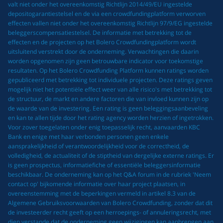
valt niet onder het overeenkomstig Richtlijn 2014/49/EU ingestelde
depositogarantiestelsel en de via een crowdfundingplatform verworven
effecten vallen niet onder het overeenkomstig Richtlijn 97/9/EG ingestelde
beleggerscompensatiestelsel. De informatie met betrekking tot de
effecten en de projecten op het Bolero Crowdfundingplatform wordt
uitsluitend verstrekt door de onderneming. Verwachtingen die daarin
worden opgenomen zijn geen betrouwbare indicator voor toekomstige
resultaten. Op het Bolero Crowdfunding Platform kunnen ratings worden
gepubliceerd met betrekking tot individuele projecten. Deze ratings geven
mogelijk niet het potentiële effect weer van alle risico's met betrekking tot
de structuur, de markt en andere factoren die van invloed kunnen zijn op
de waarde van de investering. Een rating is geen beleggingsaanbeveling
en kan te allen tijde door het rating agency worden herzien of ingetrokken.
Voor zover toegelaten onder enig toepasselijk recht, aanvaarden KBC
Bank en enige met haar verbonden personen geen enkele
aansprakelijkheid of verantwoordelijkheid voor de correctheid, de
volledigheid, de actualiteit of de stiptheid van dergelijke externe ratings. Er
is geen prospectus, informatiefiche of essentiële beleggersinformatie
beschikbaar. De onderneming kan op het Q&A forum in de rubriek 'Neem
contact op' bijkomende informatie over haar project plaatsen, in
overeenstemming met de beperkingen vermeld in artikel 8.3 van de
Algemene Gebruiksvoorwaarden van Bolero Crowdfunding, zonder dat dit
de investeerder recht geeft op een herroepings- of annuleringsrecht, met
dien verstande dat de onderneming geen wijzigingen kan aanbrengen aan