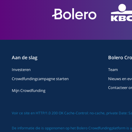
Aan de slag
Bolero Cr
Investeren
Team
Crowdfundingcampagne starten
Nieuws en ev
Contacteer o
Mijn Crowdfunding
Voir ce site en HTTP/1.0 200 OK Cache-Control: no-cache, private Date: 
De informatie die is opgenomen op het Bolero Crowdfundingplatform is ui