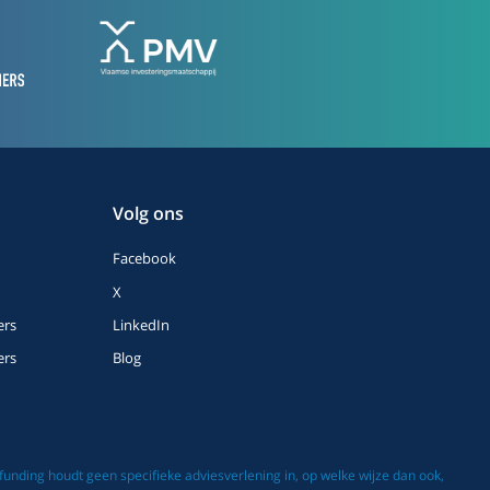
Volg ons
Facebook
X
ers
LinkedIn
ers
Blog
nding houdt geen specifieke adviesverlening in, op welke wijze dan ook,