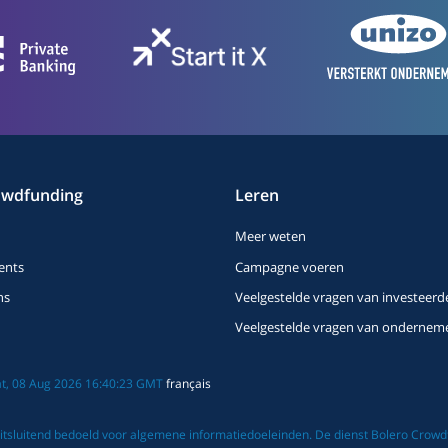
owdfunding
Leren
Meer weten
ents
Campagne voeren
ns
Veelgestelde vragen van investeerd
Veelgestelde vragen van ondernem
Sat, 08 Aug 2026 16:40:23 GMT
français
tsluitend bedoeld voor algemene informatiedoeleinden. De dienst Bolero Crowdfu