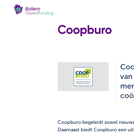
Coopburo
Coo
van 
men
coö
Coopburo begeleidt zowel nieuwe i
Daarnaast biedt Coopburo een uit