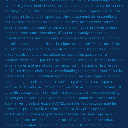
Les informations reprises sur la plateforme Bolero Crowdfunding sont de
caractère général et ne tiennent aucunement compte des caractéristiques
spécifiques à l’utilisateur ou des circonstances dans lesquelles ce dernier
se trouve, ni de son profil spécifique d’investissement, de l’ensemble de
ses investissements, de sa situation financière, de ses connaissances ou
expérience et/ou du degré de son aversion au risque. Les investisseurs
potentiels sont tenus d’examiner, d’évaluer et d’analyser chaque
investissement de leur propre gré, et de consulter à cet effet leur propre
conseiller en placements, fiscal, juridique ou autre. KBC Bank considérera
seulement, chaque fois qu’un investisseur souhaite investir dans un projet,
si cet investissement lui est adapté au moyen d’un questionnaire
préalablement rempli par lui et qui atteste de ses connaissances et de son
expérience en matière d’investissements, comme exigé par la directive
MiFID. Les risques inhérents au crowdfunding et aux titres proposés sur la
plateforme Bolero Crowdfunding sont à retrouver sous « Spécifications »
pour les projets individuels. Le crowdfunding n'est pas couvert par le
système de garantie des dépôts établi en vertu de la directive 2014/49/UE
et les titres acquis par l'intermédiaire d'une plateforme de crowdfunding
ne sont pas couverts par le système d'indemnisation des investisseurs
établi en vertu de la directive 97/9/CE. Les informations concernant les
titres et les projets sur la plateforme Bolero Crowdfunding sont
exclusivement dispensées par l’entreprise. Les prévisions reprises sur
cette plateforme ne constituent pas un indicateur fiable des résultats
futurs. Des notations peuvent être publiées sur la plateforme Bolero