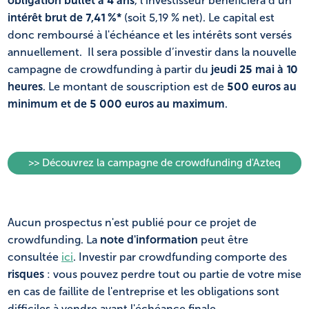
obligation bullet à 4 ans
, l’investisseur bénéficiera d’un
intérêt brut de 7,41 %*
(soit 5,19 % net). Le capital est
donc remboursé à l'échéance et les intérêts sont versés
annuellement. Il sera possible d’investir dans la nouvelle
campagne de crowdfunding à partir du
jeudi 25 mai
à 10
heures
. Le montant de souscription est de
500 euros au
minimum
et de
5 000
euros au maximum
.
>> Découvrez la campagne de crowdfunding d'Azteq
Aucun prospectus n'est publié pour ce projet de
crowdfunding. La
note d'information
peut être
consultée
ici
. Investir par crowdfunding comporte des
risques
: vous pouvez perdre tout ou partie de votre mise
en cas de faillite de l'entreprise et les obligations sont
difficiles à vendre avant l'échéance finale.