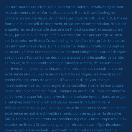
Les informations reprises sur la plateforme Bolero Crowdfunding le sont
exclusivement à titre informatif. Le service Bolero Crowdfunding ne
contient, en aucune façon, de conseil spécifique de KBC Bank. KBC Bank ne
fournit aucun conseil de placement, ni aucune recommandation, ni aucune
enquête/recherche dans le domaine de l’investissement, ni aucun conseil
fiscal, juridique ou autre relatifs aux titres émis par une entreprise. Rien
sur la plateforme Bolero Crowdfunding ne doit être interprété de la sorte.
Les informations reprises sur la plateforme Bolero Crowdfunding sont de
caractère général et ne tiennent aucunement compte des caractéristiques
spécifiques à l’utilisateur ou des circonstances dans lesquelles ce dernier
se trouve, ni de son profil spécifique d’investissement, de l’ensemble de
ses investissements, de sa situation financière, de ses connaissances ou
expérience et/ou du degré de son aversion au risque. Les investisseurs
potentiels sont tenus d’examiner, d’évaluer et d’analyser chaque
investissement de leur propre gré, et de consulter à cet effet leur propre
conseiller en placements, fiscal, juridique ou autre. KBC Bank considérera
seulement, chaque fois qu’un investisseur souhaite investir dans un projet,
si cet investissement lui est adapté au moyen d’un questionnaire
préalablement rempli par lui et qui atteste de ses connaissances et de son
expérience en matière d’investissements, comme exigé par la directive
MiFID. Les risques inhérents au crowdfunding et aux titres proposés sur la
plateforme Bolero Crowdfunding sont à retrouver sous « Spécifications »
pour les projets individuels. Le crowdfunding n'est pas couvert par le