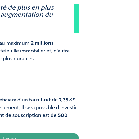
été de plus en plus
e augmentation du
er au maximum
2 millions
efeuille immobilier et, d'autre
e plus durables.
néficiera d’un
taux brut de 7,35%*
llement. Il sera possible d'investir
nt de souscription est de
500
 Living