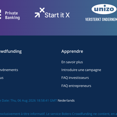
owdfunding
Apprendre
En savoir plus
t événements
Introduire une campagne
us
FAQ investisseurs
FAQ entrepreneurs
ate Date: Thu, 06 Aug 2026 18:58:41 GMT
Nederlands
exclusivement à titre informatif. Le service Bolero Crowdfunding ne contient, en