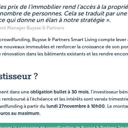
es prix de l'immobilier rend l'accès à la propri
d nombre de personnes. Cela se traduit par un
e qui donne un élan à notre stratégie ».
ent Manager Buysse & Partners
e crowdfunding, Buysse & Partners Smart Living compte lev
e nouveaux immeubles et renforcer la croissance de son port
e rénovation dans les bâtiments existants et les rendre encor
stisseur ?
ement dans une
obligation bullet à 30 mois
, l’investisseur bé
c remboursé à l'échéance et les intérêts sont versés trimestrie
wdfunding à partir du
lundi 27
novembre
à 10h00
. Le monta
 euros au maximum
.
ouvrez la campagne de crowdfunding de Buysse & Partners Smart