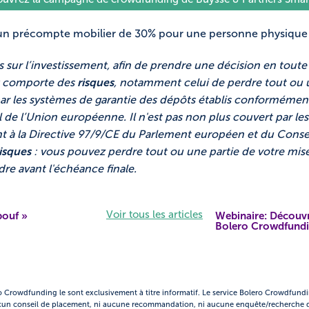
 à un précompte mobilier de 30% pour une personne physiqu
és sur l’investissement, afin de prendre une décision en tout
g comporte des
risques
, notamment celui de perdre tout ou un
par les systèmes de garantie des dépôts établis conformément
de l’Union européenne. Il n'est pas non plus couvert par le
t à la Directive 97/9/CE du Parlement européen et du Consei
risques
: vous pouvez perdre tout ou une partie de votre mise e
ndre avant l'échéance finale.
Voir tous les articles
pouf »
Webinaire: Découvr
Bolero Crowdfundin
ro Crowdfunding le sont exclusivement à titre informatif. Le service Bolero Crowdfund
cun conseil de placement, ni aucune recommandation, ni aucune enquête/recherche da