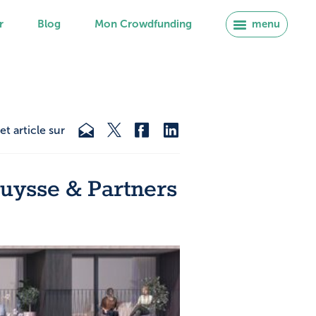
r
Blog
Mon Crowdfunding
menu
et article sur
uysse & Partners