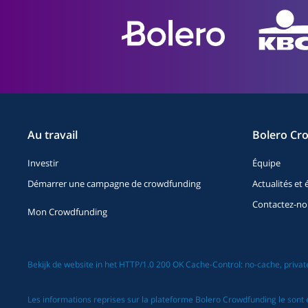
Au travail
Bolero Cr
Investir
Équipe
Démarrer une campagne de crowdfunding
Actualités e
Contactez-no
Mon Crowdfunding
Bekijk de website in het HTTP/1.0 200 OK Cache-Control: no-cache, priv
Les informations reprises sur la plateforme Bolero Crowdfunding le sont 