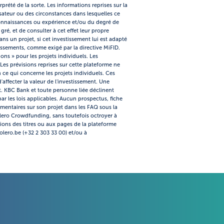
rprété de la sorte. Les informations reprises sur la
sateur ou des circonstances dans lesquelles ce
s connaissances ou expérience et/ou du degré de
ré, et de consulter à cet effet leur propre
ns un projet, si cet investissement lui est adapté
issements, comme exigé par la directive MiFID.
ns » pour les projets individuels. Les
Les prévisions reprises sur cette plateforme ne
 ce qui concerne les projets individuels. Ces
'affecter la valeur de l'investissement. Une
. KBC Bank et toute personne liée déclinent
par les lois applicables. Aucun prospectus, fiche
émentaires sur son projet dans les FAQ sous la
Bolero Crowdfunding, sans toutefois octroyer à
tions des titres ou aux pages de la plateforme
olero.be (+32 2 303 33 00) et/ou à