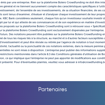
res émis par une entreprise. Rien sur la plateforme Bolero Crowdfunding ne doit être inte
 général et ne tiennent aucunement compte des caractéristiques spécifiques à l’utili
investissement, de l’ensemble de ses investissements, de sa situation financière, de se
ls sont tenus d’examiner, d’évaluer et d’analyser chaque investissement de leur propre g
tre. KBC Bank considérera seulement, chaque fois qu’un investisseur souhaite investir da
 par lui et qui atteste de ses connaissances et de son expérience en matière d’invest
es proposés sur la plateforme Bolero Crowdfunding sont à retrouver sous « Spécificatio
 sur la plateforme Bolero Crowdfunding sont exclusivement dispensées par l’entreprise. 
s futurs. Des notations peuvent être publiées sur la plateforme Bolero Crowdfunding en
l de tous les risques liés à la structure, au marché et à d'autres facteurs susceptibles d
investissement et peut être révisée ou retirée par l'agence de notation à tout moment
stivité, l'actualité ou la ponctualité de ces notations externes, dans la mesure permise 
ntielles ne sont mises à disposition. L’entreprise peut publier des informations suppl
restrictions mentionnées dans l’article 8.3 des Conditions générales d’utilisation de 
tion, ce qui implique que l’entreprise ne peut pas apporter de modifications aux condi
t présenté. Pour d’éventuelles plaintes, veuillez vous adresser à info@crowdfunding.b
Partenaires