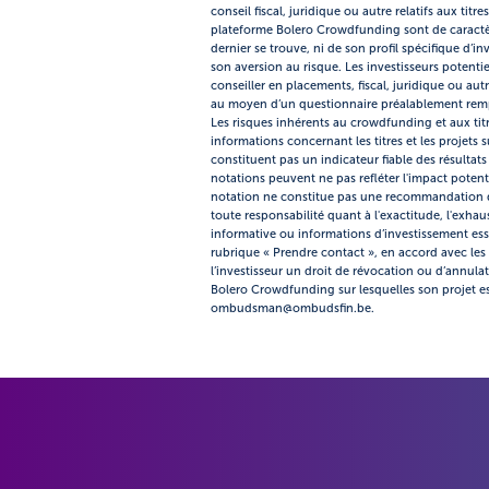
conseil fiscal, juridique ou autre relatifs aux tit
plateforme Bolero Crowdfunding sont de caractère
dernier se trouve, ni de son profil spécifique d’
son aversion au risque. Les investisseurs potentie
conseiller en placements, fiscal, juridique ou au
au moyen d’un questionnaire préalablement rempli
Les risques inhérents au crowdfunding et aux titr
informations concernant les titres et les projets
constituent pas un indicateur fiable des résultat
notations peuvent ne pas refléter l'impact potentie
notation ne constitue pas une recommandation d'
toute responsabilité quant à l'exactitude, l'exhau
informative ou informations d’investissement esse
rubrique « Prendre contact », en accord avec les 
l’investisseur un droit de révocation ou d’annula
Bolero Crowdfunding sur lesquelles son projet es
ombudsman@ombudsfin.be.