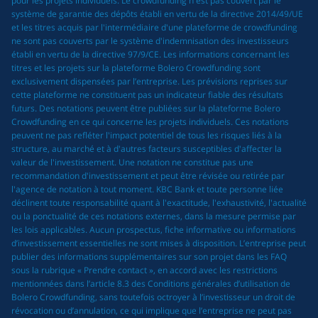
pour les projets individuels. Le crowdfunding n'est pas couvert par le
système de garantie des dépôts établi en vertu de la directive 2014/49/UE
et les titres acquis par l'intermédiaire d'une plateforme de crowdfunding
ne sont pas couverts par le système d'indemnisation des investisseurs
établi en vertu de la directive 97/9/CE. Les informations concernant les
titres et les projets sur la plateforme Bolero Crowdfunding sont
exclusivement dispensées par l’entreprise. Les prévisions reprises sur
cette plateforme ne constituent pas un indicateur fiable des résultats
futurs. Des notations peuvent être publiées sur la plateforme Bolero
Crowdfunding en ce qui concerne les projets individuels. Ces notations
peuvent ne pas refléter l'impact potentiel de tous les risques liés à la
structure, au marché et à d'autres facteurs susceptibles d'affecter la
valeur de l'investissement. Une notation ne constitue pas une
recommandation d'investissement et peut être révisée ou retirée par
l'agence de notation à tout moment. KBC Bank et toute personne liée
déclinent toute responsabilité quant à l'exactitude, l'exhaustivité, l'actualité
ou la ponctualité de ces notations externes, dans la mesure permise par
les lois applicables. Aucun prospectus, fiche informative ou informations
d’investissement essentielles ne sont mises à disposition. L’entreprise peut
publier des informations supplémentaires sur son projet dans les FAQ
sous la rubrique « Prendre contact », en accord avec les restrictions
mentionnées dans l’article 8.3 des Conditions générales d’utilisation de
Bolero Crowdfunding, sans toutefois octroyer à l’investisseur un droit de
révocation ou d’annulation, ce qui implique que l’entreprise ne peut pas