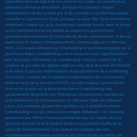
expérience et/ou du degré de son aversion au risque. Les investisseurs
potentiels sont tenus d’examiner, d’évaluer et d’analyser chaque
investissement de leur propre gré, et de consulter à cet effet leur propre
conseiller en placements, fiscal, juridique ou autre. KBC Bank considérera
seulement, chaque fois qu’un investisseur souhaite investir dans un projet,
si cet investissement lui est adapté au moyen d’un questionnaire
préalablement rempli par lui et qui atteste de ses connaissances et de son
expérience en matière d’investissements, comme exigé par la directive
MiFID. Les risques inhérents au crowdfunding et aux titres proposés sur la
plateforme Bolero Crowdfunding sont à retrouver sous « Spécifications »
pour les projets individuels. Le crowdfunding n'est pas couvert par le
système de garantie des dépôts établi en vertu de la directive 2014/49/UE
et les titres acquis par l'intermédiaire d'une plateforme de crowdfunding
ne sont pas couverts par le système d'indemnisation des investisseurs
établi en vertu de la directive 97/9/CE. Les informations concernant les
titres et les projets sur la plateforme Bolero Crowdfunding sont
exclusivement dispensées par l’entreprise. Les prévisions reprises sur
cette plateforme ne constituent pas un indicateur fiable des résultats
futurs. Des notations peuvent être publiées sur la plateforme Bolero
Crowdfunding en ce qui concerne les projets individuels. Ces notations
peuvent ne pas refléter l'impact potentiel de tous les risques liés à la
structure, au marché et à d'autres facteurs susceptibles d'affecter la
valeur de l'investissement. Une notation ne constitue pas une
recommandation d'investissement et peut être révisée ou retirée par