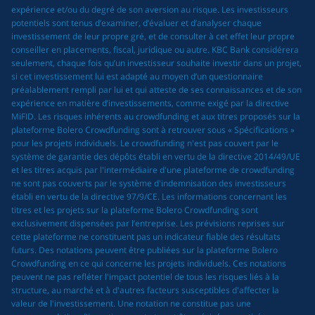
expérience et/ou du degré de son aversion au risque. Les investisseurs
potentiels sont tenus d’examiner, d’évaluer et d’analyser chaque
investissement de leur propre gré, et de consulter à cet effet leur propre
conseiller en placements, fiscal, juridique ou autre. KBC Bank considérera
seulement, chaque fois qu’un investisseur souhaite investir dans un projet,
si cet investissement lui est adapté au moyen d’un questionnaire
préalablement rempli par lui et qui atteste de ses connaissances et de son
expérience en matière d’investissements, comme exigé par la directive
MiFID. Les risques inhérents au crowdfunding et aux titres proposés sur la
plateforme Bolero Crowdfunding sont à retrouver sous « Spécifications »
pour les projets individuels. Le crowdfunding n'est pas couvert par le
système de garantie des dépôts établi en vertu de la directive 2014/49/UE
et les titres acquis par l'intermédiaire d'une plateforme de crowdfunding
ne sont pas couverts par le système d'indemnisation des investisseurs
établi en vertu de la directive 97/9/CE. Les informations concernant les
titres et les projets sur la plateforme Bolero Crowdfunding sont
exclusivement dispensées par l’entreprise. Les prévisions reprises sur
cette plateforme ne constituent pas un indicateur fiable des résultats
futurs. Des notations peuvent être publiées sur la plateforme Bolero
Crowdfunding en ce qui concerne les projets individuels. Ces notations
peuvent ne pas refléter l'impact potentiel de tous les risques liés à la
structure, au marché et à d'autres facteurs susceptibles d'affecter la
valeur de l'investissement. Une notation ne constitue pas une