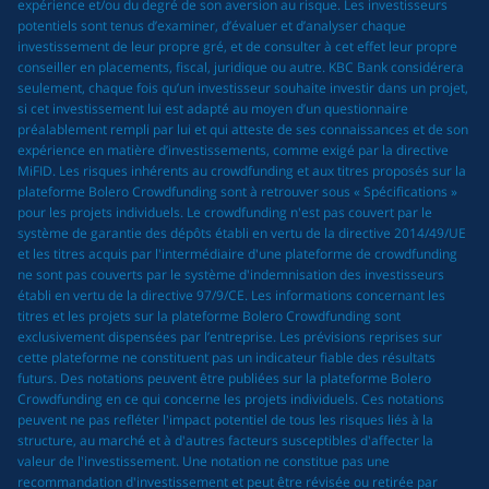
expérience et/ou du degré de son aversion au risque. Les investisseurs
potentiels sont tenus d’examiner, d’évaluer et d’analyser chaque
investissement de leur propre gré, et de consulter à cet effet leur propre
conseiller en placements, fiscal, juridique ou autre. KBC Bank considérera
seulement, chaque fois qu’un investisseur souhaite investir dans un projet,
si cet investissement lui est adapté au moyen d’un questionnaire
préalablement rempli par lui et qui atteste de ses connaissances et de son
expérience en matière d’investissements, comme exigé par la directive
MiFID. Les risques inhérents au crowdfunding et aux titres proposés sur la
plateforme Bolero Crowdfunding sont à retrouver sous « Spécifications »
pour les projets individuels. Le crowdfunding n'est pas couvert par le
système de garantie des dépôts établi en vertu de la directive 2014/49/UE
et les titres acquis par l'intermédiaire d'une plateforme de crowdfunding
ne sont pas couverts par le système d'indemnisation des investisseurs
établi en vertu de la directive 97/9/CE. Les informations concernant les
titres et les projets sur la plateforme Bolero Crowdfunding sont
exclusivement dispensées par l’entreprise. Les prévisions reprises sur
cette plateforme ne constituent pas un indicateur fiable des résultats
futurs. Des notations peuvent être publiées sur la plateforme Bolero
Crowdfunding en ce qui concerne les projets individuels. Ces notations
peuvent ne pas refléter l'impact potentiel de tous les risques liés à la
structure, au marché et à d'autres facteurs susceptibles d'affecter la
valeur de l'investissement. Une notation ne constitue pas une
recommandation d'investissement et peut être révisée ou retirée par