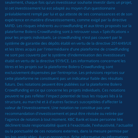
seulement, chaque fois qu’un investisseur souhaite investir dans un projet,
si cet investissement lui est adapté au moyen d’un questionnaire
préalablement rempli par lui et qui atteste de ses connaissances et de son
expérience en matière d’investissements, comme exigé par la directive
MiFID. Les risques inhérents au crowdfunding et aux titres proposés sur la
plateforme Bolero Crowdfunding sont à retrouver sous « Spécifications »
pour les projets individuels. Le crowdfunding n'est pas couvert par le
système de garantie des dépôts établi en vertu de la directive 2014/49/UE
et les titres acquis par l'intermédiaire d'une plateforme de crowdfunding
ne sont pas couverts par le système d'indemnisation des investisseurs
établi en vertu de la directive 97/9/CE. Les informations concernant les
titres et les projets sur la plateforme Bolero Crowdfunding sont
exclusivement dispensées par l’entreprise. Les prévisions reprises sur
cette plateforme ne constituent pas un indicateur fiable des résultats
futurs. Des notations peuvent être publiées sur la plateforme Bolero
Crowdfunding en ce qui concerne les projets individuels. Ces notations
peuvent ne pas refléter l'impact potentiel de tous les risques liés à la
structure, au marché et à d'autres facteurs susceptibles d'affecter la
valeur de l'investissement. Une notation ne constitue pas une
recommandation d'investissement et peut être révisée ou retirée par
l'agence de notation à tout moment. KBC Bank et toute personne liée
déclinent toute responsabilité quant à l'exactitude, l'exhaustivité, l'actualité
ou la ponctualité de ces notations externes, dans la mesure permise par
les lois applicables. Aucun prospectus, fiche informative ou informations