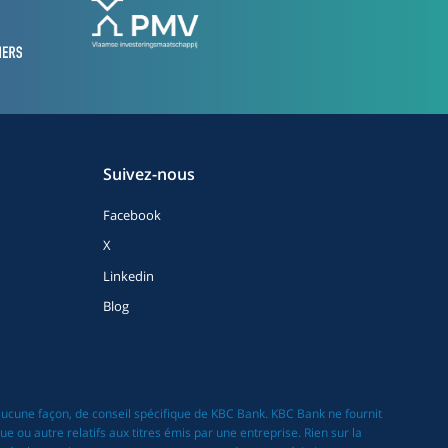
Suivez-nous
Facebook
X
Linkedin
Blog
 aucune façon, de conseil spécifique de KBC Bank. KBC Bank ne fournit
 ou autre relatifs aux titres émis par une entreprise. Rien sur la