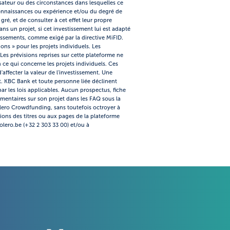
sateur ou des circonstances dans lesquelles ce
s connaissances ou expérience et/ou du degré de
ré, et de consulter à cet effet leur propre
ns un projet, si cet investissement lui est adapté
issements, comme exigé par la directive MiFID.
ns » pour les projets individuels. Les
Les prévisions reprises sur cette plateforme ne
 ce qui concerne les projets individuels. Ces
'affecter la valeur de l'investissement. Une
. KBC Bank et toute personne liée déclinent
par les lois applicables. Aucun prospectus, fiche
émentaires sur son projet dans les FAQ sous la
Bolero Crowdfunding, sans toutefois octroyer à
tions des titres ou aux pages de la plateforme
olero.be (+32 2 303 33 00) et/ou à