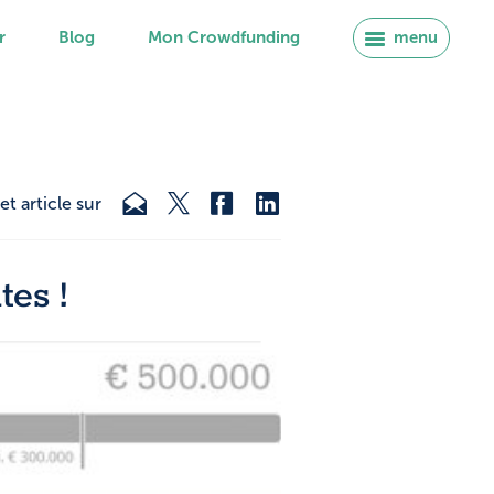
r
Blog
Mon Crowdfunding
menu
et article sur
tes !