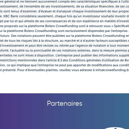
 général et ne tiennent aucunement compte des caractéristiques spécifiques à l’utili
investissement, de l’ensemble de ses investissements, de sa situation financière, de se
ls sont tenus d’examiner, d’évaluer et d’analyser chaque investissement de leur propre g
tre. KBC Bank considérera seulement, chaque fois qu’un investisseur souhaite investir da
 par lui et qui atteste de ses connaissances et de son expérience en matière d’invest
es proposés sur la plateforme Bolero Crowdfunding sont à retrouver sous « Spécificatio
 sur la plateforme Bolero Crowdfunding sont exclusivement dispensées par l’entreprise. 
s futurs. Des notations peuvent être publiées sur la plateforme Bolero Crowdfunding en
l de tous les risques liés à la structure, au marché et à d'autres facteurs susceptibles d
investissement et peut être révisée ou retirée par l'agence de notation à tout moment
stivité, l'actualité ou la ponctualité de ces notations externes, dans la mesure permise 
ntielles ne sont mises à disposition. L’entreprise peut publier des informations suppl
restrictions mentionnées dans l’article 8.3 des Conditions générales d’utilisation de 
tion, ce qui implique que l’entreprise ne peut pas apporter de modifications aux condi
t présenté. Pour d’éventuelles plaintes, veuillez vous adresser à info@crowdfunding.b
Partenaires