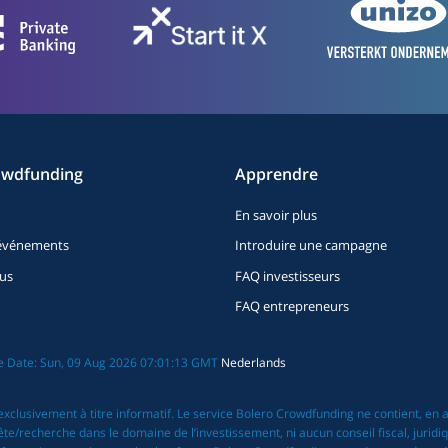
owdfunding
Apprendre
En savoir plus
t événements
Introduire une campagne
us
FAQ investisseurs
FAQ entrepreneurs
ate Date: Sun, 09 Aug 2026 07:01:13 GMT
Nederlands
exclusivement à titre informatif. Le service Bolero Crowdfunding ne contient, en
echerche dans le domaine de l’investissement, ni aucun conseil fiscal, juridique