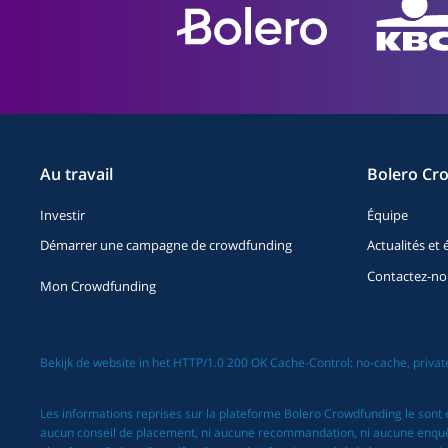
Au travail
Bolero Cr
Investir
Équipe
Démarrer une campagne de crowdfunding
Actualités e
Contactez-no
Mon Crowdfunding
Bekijk de website in het HTTP/1.0 200 OK Cache-Control: no-cache, priv
Les informations reprises sur la plateforme Bolero Crowdfunding le sont 
aucun conseil de placement, ni aucune recommandation, ni aucune enquête/r