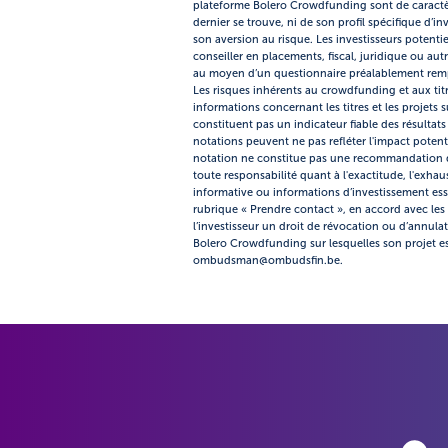
plateforme Bolero Crowdfunding sont de caractère
dernier se trouve, ni de son profil spécifique d’
son aversion au risque. Les investisseurs potentie
conseiller en placements, fiscal, juridique ou au
au moyen d’un questionnaire préalablement rempli
Les risques inhérents au crowdfunding et aux titr
informations concernant les titres et les projets
constituent pas un indicateur fiable des résultat
notations peuvent ne pas refléter l'impact potentie
notation ne constitue pas une recommandation d'
toute responsabilité quant à l'exactitude, l'exhau
informative ou informations d’investissement esse
rubrique « Prendre contact », en accord avec les 
l’investisseur un droit de révocation ou d’annula
Bolero Crowdfunding sur lesquelles son projet es
ombudsman@ombudsfin.be.