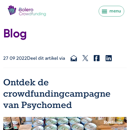
menu
Blog
27 09 2022
Deel dit artikel via
Ontdek de
crowdfundingcampagne
van Psychomed
Inloggen