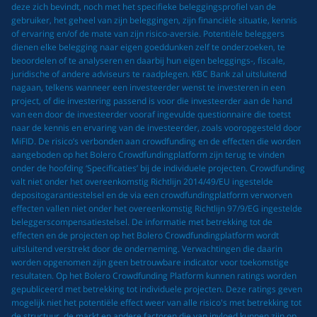
deze zich bevindt, noch met het specifieke beleggingsprofiel van de
gebruiker, het geheel van zijn beleggingen, zijn financiële situatie, kennis
of ervaring en/of de mate van zijn risico-aversie. Potentiële beleggers
dienen elke belegging naar eigen goeddunken zelf te onderzoeken, te
beoordelen of te analyseren en daarbij hun eigen beleggings-, fiscale,
juridische of andere adviseurs te raadplegen. KBC Bank zal uitsluitend
nagaan, telkens wanneer een investeerder wenst te investeren in een
project, of die investering passend is voor die investeerder aan de hand
van een door de investeerder vooraf ingevulde questionnaire die toetst
naar de kennis en ervaring van de investeerder, zoals vooropgesteld door
MiFID. De risico’s verbonden aan crowdfunding en de effecten die worden
aangeboden op het Bolero Crowdfundingplatform zijn terug te vinden
onder de hoofding ‘Specificaties’ bij de individuele projecten. Crowdfunding
valt niet onder het overeenkomstig Richtlijn 2014/49/EU ingestelde
depositogarantiestelsel en de via een crowdfundingplatform verworven
effecten vallen niet onder het overeenkomstig Richtlijn 97/9/EG ingestelde
beleggerscompensatiestelsel. De informatie met betrekking tot de
effecten en de projecten op het Bolero Crowdfundingplatform wordt
uitsluitend verstrekt door de onderneming. Verwachtingen die daarin
worden opgenomen zijn geen betrouwbare indicator voor toekomstige
resultaten. Op het Bolero Crowdfunding Platform kunnen ratings worden
gepubliceerd met betrekking tot individuele projecten. Deze ratings geven
mogelijk niet het potentiële effect weer van alle risico's met betrekking tot
de structuur, de markt en andere factoren die van invloed kunnen zijn op