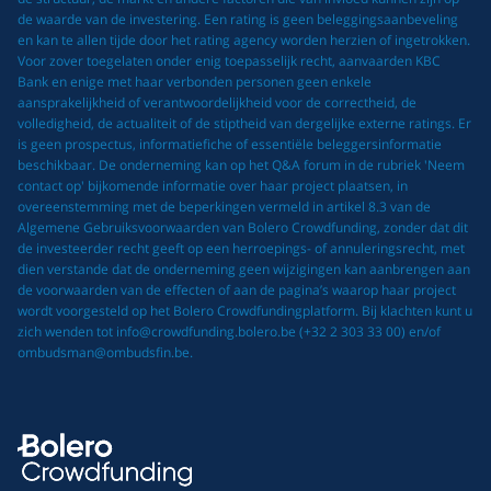
de waarde van de investering. Een rating is geen beleggingsaanbeveling
en kan te allen tijde door het rating agency worden herzien of ingetrokken.
Voor zover toegelaten onder enig toepasselijk recht, aanvaarden KBC
Bank en enige met haar verbonden personen geen enkele
aansprakelijkheid of verantwoordelijkheid voor de correctheid, de
volledigheid, de actualiteit of de stiptheid van dergelijke externe ratings. Er
is geen prospectus, informatiefiche of essentiële beleggersinformatie
beschikbaar. De onderneming kan op het Q&A forum in de rubriek 'Neem
contact op' bijkomende informatie over haar project plaatsen, in
overeenstemming met de beperkingen vermeld in artikel 8.3 van de
Algemene Gebruiksvoorwaarden van Bolero Crowdfunding, zonder dat dit
de investeerder recht geeft op een herroepings- of annuleringsrecht, met
dien verstande dat de onderneming geen wijzigingen kan aanbrengen aan
de voorwaarden van de effecten of aan de pagina’s waarop haar project
wordt voorgesteld op het Bolero Crowdfundingplatform. Bij klachten kunt u
zich wenden tot info@crowdfunding.bolero.be (+32 2 303 33 00) en/of
ombudsman@ombudsfin.be.