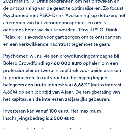
2021 met PSiO-Drink biodranken om het ontwaken en
de ontspanning van de geest te optimaliseren. Zo focust
Psychomed met PSiO-Drink ‘Awakening’ op detoxen, het
afremmen van het verouderingsproces en om ’s
ochtends beter wakker te worden. Terwijl PSiO-Drink
‘Relax’ er ’s avonds voor gaat zorgen om te ontspannen
en een verkwikkende nachtrust tegemoet te gaan.
Psychomed wil nu via een crowdfundingcampagne bij
Bolero Crowdfunding
460 000 euro
ophalen om een
professioneler ontwerp in zeefdruk voor beide dranken
te produceren. In ruil voor hun belegging krijgen
beleggers een
bruto interest van 6,66%*
(netto interest
4,66%) op een looptijd van
4 jaar
. De terugbetaling van
het kapitaal en de interesten zal jaarlijks gebeuren.
Investeren kan
vanaf 100 euro
. Het maximum
inschrijvingsbedrag is
2 500 euro
.