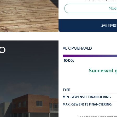
Meer
290 INVE
IO
AL OPGEHAALD
100%
Succesvol 
TYPE
MIN. GEWENSTE FINANCIERING
MAX. GEWENSTE FINANCIERING
Looptijd van 5 jaar met 