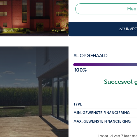
Meer
267 INVE
AL OPGEHAALD
100%
Succesvol 
TYPE
MIN. GEWENSTE FINANCIERING
MAX. GEWENSTE FINANCIERING
Looptijd van 3 jaar m