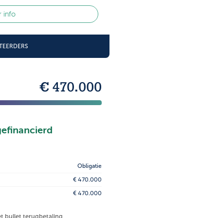
 info
STEERDERS
€ 470.000
gefinancierd
Obligatie
€ 470.000
€ 470.000
et bullet terugbetaling