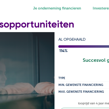
Je onderneming financieren
Investere
gsopportuniteiten
AL OPGEHAALD
114%
Succesvol 
TYPE
MIN. GEWENSTE FINANCIERING
MAX. GEWENSTE FINANCIERING
looptijd van 4 jaar m