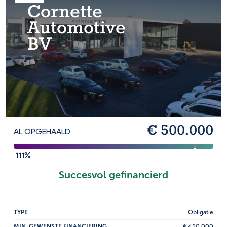
Cornette
Automotive
BV
€ 500.000
AL OPGEHAALD
111%
Succesvol gefinancierd
TYPE
Obligatie
MIN. GEWENSTE FINANCIERING
€ 450.000