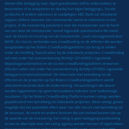
dienen elke belegging naar eigen goeddunken zelf te onderzoeken, te
beoordelen of te analyseren en daarbij hun eigen beleggings-, fiscale,
juridische of andere adviseurs te raadplegen. KBC Bank zal uitsluitend
nagaan, telkens wanneer een investeerder wenst te investeren in een
project, of die investering passend is voor die investeerder aan de hand
van een door de investeerder vooraf ingevulde questionnaire die toetst
naar de kennis en ervaring van de investeerder, zoals vooropgesteld door
MiFID. De risico’s verbonden aan crowdfunding en de effecten die worden
aangeboden op het Bolero Crowdfundingplatform zijn terug te vinden
onder de hoofding ‘Specificaties’ bij de individuele projecten. Crowdfunding
valt niet onder het overeenkomstig Richtlijn 2014/49/EU ingestelde
depositogarantiestelsel en de via een crowdfundingplatform verworven
effecten vallen niet onder het overeenkomstig Richtlijn 97/9/EG ingestelde
beleggerscompensatiestelsel. De informatie met betrekking tot de
effecten en de projecten op het Bolero Crowdfundingplatform wordt
uitsluitend verstrekt door de onderneming. Verwachtingen die daarin
worden opgenomen zijn geen betrouwbare indicator voor toekomstige
resultaten. Op het Bolero Crowdfunding Platform kunnen ratings worden
gepubliceerd met betrekking tot individuele projecten. Deze ratings geven
mogelijk niet het potentiële effect weer van alle risico's met betrekking tot
de structuur, de markt en andere factoren die van invloed kunnen zijn op
de waarde van de investering. Een rating is geen beleggingsaanbeveling
en kan te allen tijde door het rating agency worden herzien of ingetrokken.