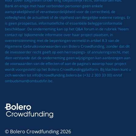
Voor zover toegelaten onder enig toepasselijk recht, aanvaarden KBC
Bank en enige met haar verbonden personen geen enkele
aansprakelijkheid of verantwoordelijkheid voor de correctheid, de
volledigheid, de actualiteit of de stiptheid van dergelijke externe ratings. Er
is geen prospectus, informatiefiche of essentiële beleggersinformatie
beschikbaar. De onderneming kan op het Q&A forum in de rubriek 'Neem
contact op' bijkomende informatie over haar project plaatsen, in
overeenstemming met de beperkingen vermeld in artikel 8.3 van de
Algemene Gebruiksvoorwaarden van Bolero Crowdfunding, zonder dat dit
de investeerder recht geeft op een herroepings- of annuleringsrecht, met
dien verstande dat de onderneming geen wijzigingen kan aanbrengen aan
de voorwaarden van de effecten of aan de pagina’s waarop haar project
wordt voorgesteld op het Bolero Crowdfundingplatform. Bij klachten kunt u
zich wenden tot info@crowdfunding.bolero.be (+32 2 303 33 00) en/of
ombudsman@ombudsfin.be.
© Bolero Crowdfunding 2026