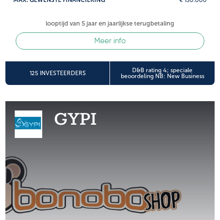
looptijd van 5 jaar en jaarlijkse terugbetaling
Meer info
D&B rating 4; speciale
125 INVESTEERDERS
beoordeling NB: New Business
GYPI