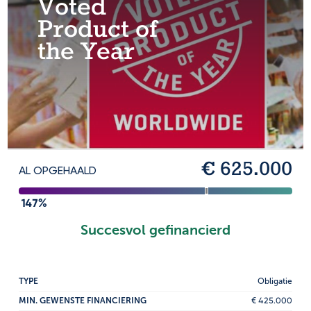
Voted
Product of
the Year
€ 625.000
AL OPGEHAALD
147%
Succesvol gefinancierd
TYPE
Obligatie
MIN. GEWENSTE FINANCIERING
€ 425.000