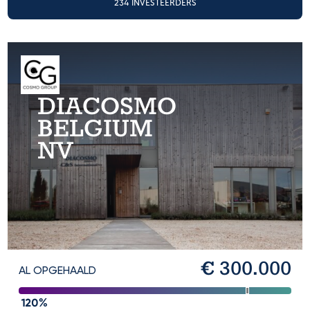
234 INVESTEERDERS
DIACOSMO
BELGIUM
NV
€ 300.000
AL OPGEHAALD
120%