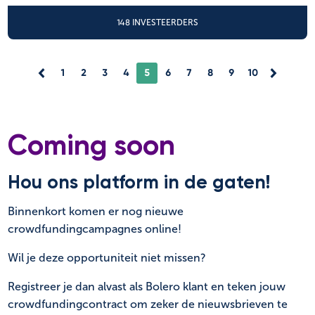
148 INVESTEERDERS
1
2
3
4
5
6
7
8
9
10
Coming soon
Hou ons platform in de gaten!
Binnenkort komen er nog nieuwe
crowdfundingcampagnes online!
Wil je deze opportuniteit niet missen?
Registreer je dan alvast als Bolero klant en teken jouw
crowdfundingcontract om zeker de nieuwsbrieven te