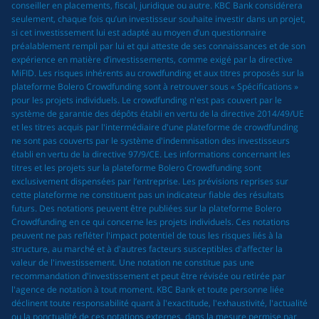
conseiller en placements, fiscal, juridique ou autre. KBC Bank considérera
seulement, chaque fois qu’un investisseur souhaite investir dans un projet,
si cet investissement lui est adapté au moyen d’un questionnaire
préalablement rempli par lui et qui atteste de ses connaissances et de son
expérience en matière d’investissements, comme exigé par la directive
MiFID. Les risques inhérents au crowdfunding et aux titres proposés sur la
plateforme Bolero Crowdfunding sont à retrouver sous « Spécifications »
pour les projets individuels. Le crowdfunding n'est pas couvert par le
système de garantie des dépôts établi en vertu de la directive 2014/49/UE
et les titres acquis par l'intermédiaire d'une plateforme de crowdfunding
ne sont pas couverts par le système d'indemnisation des investisseurs
établi en vertu de la directive 97/9/CE. Les informations concernant les
titres et les projets sur la plateforme Bolero Crowdfunding sont
exclusivement dispensées par l’entreprise. Les prévisions reprises sur
cette plateforme ne constituent pas un indicateur fiable des résultats
futurs. Des notations peuvent être publiées sur la plateforme Bolero
Crowdfunding en ce qui concerne les projets individuels. Ces notations
peuvent ne pas refléter l'impact potentiel de tous les risques liés à la
structure, au marché et à d'autres facteurs susceptibles d'affecter la
valeur de l'investissement. Une notation ne constitue pas une
recommandation d'investissement et peut être révisée ou retirée par
l'agence de notation à tout moment. KBC Bank et toute personne liée
déclinent toute responsabilité quant à l'exactitude, l'exhaustivité, l'actualité
ou la ponctualité de ces notations externes, dans la mesure permise par