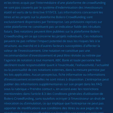
et les titres acquis par l'intermédiaire d'une plateforme de crowdfunding
ne sont pas couverts par le système d'indemnisation des investisseurs
établi en vertu de la directive 97/9/CE. Les informations concernant les
titres et les projets sur la plateforme Bolero Crowdfunding sont
exclusivement dispensées par l’entreprise. Les prévisions reprises sur
cette plateforme ne constituent pas un indicateur fiable des résultats
futurs. Des notations peuvent être publiées sur la plateforme Bolero
Crowdfunding en ce qui concerne les projets individuels. Ces notations
peuvent ne pas refléter l'impact potentiel de tous les risques liés à la
structure, au marché et à d'autres facteurs susceptibles d'affecter la
valeur de l'investissement. Une notation ne constitue pas une
recommandation d'investissement et peut être révisée ou retirée par
l'agence de notation à tout moment. KBC Bank et toute personne liée
déclinent toute responsabilité quant à l'exactitude, l'exhaustivité, l'actualité
ou la ponctualité de ces notations externes, dans la mesure permise par
les lois applicables. Aucun prospectus, fiche informative ou informations
d’investissement essentielles ne sont mises à disposition. L’entreprise peut
publier des informations supplémentaires sur son projet dans les FAQ
sous la rubrique « Prendre contact », en accord avec les restrictions
mentionnées dans l’article 8.3 des Conditions générales d’utilisation de
Bolero Crowdfunding, sans toutefois octroyer à l’investisseur un droit de
révocation ou d’annulation, ce qui implique que l’entreprise ne peut pas
apporter de modifications aux conditions des titres ou aux pages de la
plateforme Bolero Crowdfunding sur lesquelles son projet est présenté.