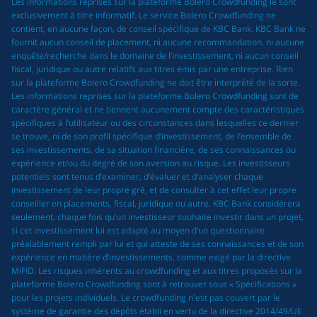
Les informations reprises sur la plateforme Bolero Crowdfunding le sont
exclusivement à titre informatif. Le service Bolero Crowdfunding ne
contient, en aucune façon, de conseil spécifique de KBC Bank. KBC Bank ne
fournit aucun conseil de placement, ni aucune recommandation, ni aucune
enquête/recherche dans le domaine de l’investissement, ni aucun conseil
fiscal, juridique ou autre relatifs aux titres émis par une entreprise. Rien
sur la plateforme Bolero Crowdfunding ne doit être interprété de la sorte.
Les informations reprises sur la plateforme Bolero Crowdfunding sont de
caractère général et ne tiennent aucunement compte des caractéristiques
spécifiques à l’utilisateur ou des circonstances dans lesquelles ce dernier
se trouve, ni de son profil spécifique d’investissement, de l’ensemble de
ses investissements, de sa situation financière, de ses connaissances ou
expérience et/ou du degré de son aversion au risque. Les investisseurs
potentiels sont tenus d’examiner, d’évaluer et d’analyser chaque
investissement de leur propre gré, et de consulter à cet effet leur propre
conseiller en placements, fiscal, juridique ou autre. KBC Bank considérera
seulement, chaque fois qu’un investisseur souhaite investir dans un projet,
si cet investissement lui est adapté au moyen d’un questionnaire
préalablement rempli par lui et qui atteste de ses connaissances et de son
expérience en matière d’investissements, comme exigé par la directive
MiFID. Les risques inhérents au crowdfunding et aux titres proposés sur la
plateforme Bolero Crowdfunding sont à retrouver sous « Spécifications »
pour les projets individuels. Le crowdfunding n'est pas couvert par le
système de garantie des dépôts établi en vertu de la directive 2014/49/UE