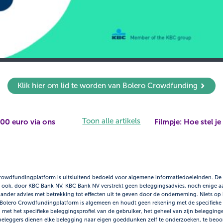
Klik hier om lid te worden van Bolero Crowdfunding
Toon alle artikels
00 euro via ons
Filmpje: Hoe stel j
Crowdfundingplatform is uitsluitend bedoeld voor algemene informatiedoeleinden. D
dan ook, door KBC Bank NV. KBC Bank NV verstrekt geen beleggingsadvies, noch enige
of ander advies met betrekking tot effecten uit te geven door de onderneming. Niets 
t Bolero Crowdfundingplatform is algemeen en houdt geen rekening met de specifieke
t het specifieke beleggingsprofiel van de gebruiker, het geheel van zijn beleggingen, 
e beleggers dienen elke belegging naar eigen goeddunken zelf te onderzoeken, te beoo