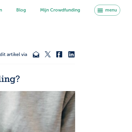
n
Blog
Mijn Crowdfunding
menu
dit artikel via
ding?