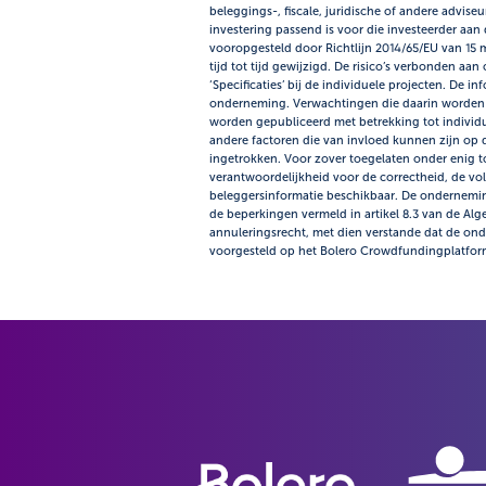
beleggings-, fiscale, juridische of andere advise
investering passend is voor die investeerder aan
vooropgesteld door Richtlijn 2014/65/EU van 15 m
tijd tot tijd gewijzigd. De risico’s verbonden 
‘Specificaties’ bij de individuele projecten. De
onderneming. Verwachtingen die daarin worden 
worden gepubliceerd met betrekking tot individuel
andere factoren die van invloed kunnen zijn op d
ingetrokken. Voor zover toegelaten onder enig 
verantwoordelijkheid voor de correctheid, de volle
beleggersinformatie beschikbaar. De ondernemin
de beperkingen vermeld in artikel 8.3 van de A
annuleringsrecht, met dien verstande dat de on
voorgesteld op het Bolero Crowdfundingplatfor