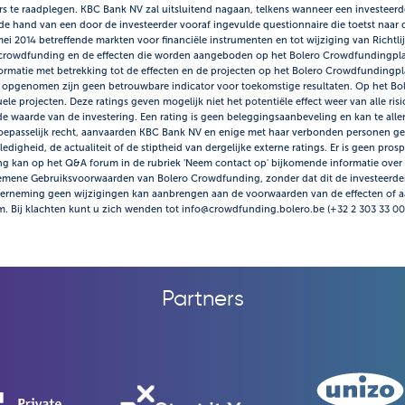
urs te raadplegen. KBC Bank NV zal uitsluitend nagaan, telkens wanneer een investeerde
 de hand van een door de investeerder vooraf ingevulde questionnaire die toetst naar d
ei 2014 betreffende markten voor financiële instrumenten en tot wijziging van Richtlij
aan crowdfunding en de effecten die worden aangeboden op het Bolero Crowdfundingpl
 informatie met betrekking tot de effecten en de projecten op het Bolero Crowdfundingp
opgenomen zijn geen betrouwbare indicator voor toekomstige resultaten. Op het Bo
e projecten. Deze ratings geven mogelijk niet het potentiële effect weer van alle risi
e waarde van de investering. Een rating is geen beleggingsaanbeveling en kan te alle
toepasselijk recht, aanvaarden KBC Bank NV en enige met haar verbonden personen gee
digheid, de actualiteit of de stiptheid van dergelijke externe ratings. Er is geen prosp
g kan op het Q&A forum in de rubriek 'Neem contact op' bijkomende informatie over 
lgemene Gebruiksvoorwaarden van Bolero Crowdfunding, zonder dat dit de investeerder
derneming geen wijzigingen kan aanbrengen aan de voorwaarden van de effecten of a
m. Bij klachten kunt u zich wenden tot info@crowdfunding.bolero.be (+32 2 303 33
Partners