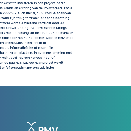
r wenst te investeren in een project, of die
e kennis en ervaring van de investeerder, zoals
n 2002/92/EG en Richtlijn 2011/61/EU, zoals van
atform zijn terug te vinden onder de hoofding
latform wordt uitsluitend verstrekt door de
lero Crowdfunding Platform kunnen ratings
co's met betrekking tot de structuur, de markt en
n tijde door het rating agency worden herzien of
n enkele aansprakelijkheid of
ectus, informatiefiche of essentiële
haar project plaatsen, in overeenstemming met
 recht geeft op een herroepings- of
an de pagina’s waarop haar project wordt
 00) en/of ombudsman@ombudsfin.be.