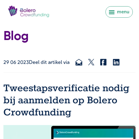
menu
Blog
29 06 2023
Deel dit artikel via
Tweestapsverificatie nodig
bij aanmelden op Bolero
Crowdfunding
Inloggen