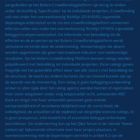
aangeboden op het Bolero Crowdfundingplatform zijn terug te vinden
onder de hoofding ‘Specificaties’ bij de individuele projecten. Crowdfunding
valt niet onder het overeenkomstig Richtlijn 2014/49/EU ingestelde
depositogarantiestelsel en de via een crowdfundingplatform verworven
effecten vallen niet onder het overeenkomstig Richtlijn 97/9/EG ingestelde
beleggerscompensatiestelsel. De informatie met betrekking tot de
effecten en de projecten op het Bolero Crowdfundingplatform wordt
uitsluitend verstrekt door de onderneming. Verwachtingen die daarin
worden opgenomen zijn geen betrouwbare indicator voor toekomstige
resultaten. Op het Bolero Crowdfunding Platform kunnen ratings worden
gepubliceerd met betrekking tot individuele projecten. Deze ratings geven
mogelijk niet het potentiële effect weer van alle risico's met betrekking tot
de structuur, de markt en andere factoren die van invloed kunnen zijn op
de waarde van de investering. Een rating is geen beleggingsaanbeveling
en kan te allen tijde door het rating agency worden herzien of ingetrokken.
Voor zover toegelaten onder enig toepasselijk recht, aanvaarden KBC
Bank en enige met haar verbonden personen geen enkele
aansprakelijkheid of verantwoordelijkheid voor de correctheid, de
volledigheid, de actualiteit of de stiptheid van dergelijke externe ratings. Er
is geen prospectus, informatiefiche of essentiële beleggersinformatie
beschikbaar. De onderneming kan op het Q&A forum in de rubriek 'Neem
contact op' bijkomende informatie over haar project plaatsen, in
overeenstemming met de beperkingen vermeld in artikel 8.3 van de