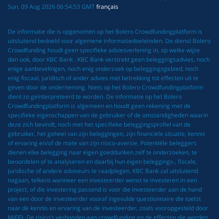
Sun, 09 Aug 2026 06:54:53 GMT
français
De informatie die is opgenomen op het Bolero Crowdfundingplatform is
uitsluitend bedoeld voor algemene informatiedoeleinden. De dienst Bolero
Crowdfunding houdt geen specifieke adviesverlening in, op welke wijze
dan ook, door KBC Bank . KBC Bank verstrekt geen beleggingsadvies, noch
enige aanbevelingen, noch enig onderzoek op beleggingsgebied, noch
enig fiscaal, juridisch of ander advies met betrekking tot effecten uit te
geven door de onderneming. Niets op het Bolero Crowdfundingplatform
dient zo geïnterpreteerd te worden. De informatie op het Bolero
Crowdfundingplatform is algemeen en houdt geen rekening met de
specifieke eigenschappen van de gebruiker of de omstandigheden waarin
deze zich bevindt, noch met het specifieke beleggingsprofiel van de
gebruiker, het geheel van zijn beleggingen, zijn financiële situatie, kennis
of ervaring en/of de mate van zijn risico-aversie. Potentiële beleggers
dienen elke belegging naar eigen goeddunken zelf te onderzoeken, te
beoordelen of te analyseren en daarbij hun eigen beleggings-, fiscale,
juridische of andere adviseurs te raadplegen. KBC Bank zal uitsluitend
nagaan, telkens wanneer een investeerder wenst te investeren in een
project, of die investering passend is voor die investeerder aan de hand
van een door de investeerder vooraf ingevulde questionnaire die toetst
naar de kennis en ervaring van de investeerder, zoals vooropgesteld door
MiFID. De risico’s verbonden aan crowdfunding en de effecten die worden